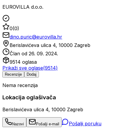
EUROVILLA d.o.o.
0
(
0
)
dino.puric@eurovilla.hr
Berislavićeva ulica 4, 10000 Zagreb
Član od
26. 09. 2024.
9514
oglasa
Prikaži sve oglase
(
9514
)
Recenzije
Dodaj
Nema recenzija
Lokacija oglašivača
Berislavićeva ulica 4, 10000 Zagreb
Pošalji poruku
Nazovi
Pošalji e-mail