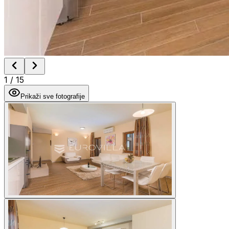
1
/
15
Prikaži sve fotografije