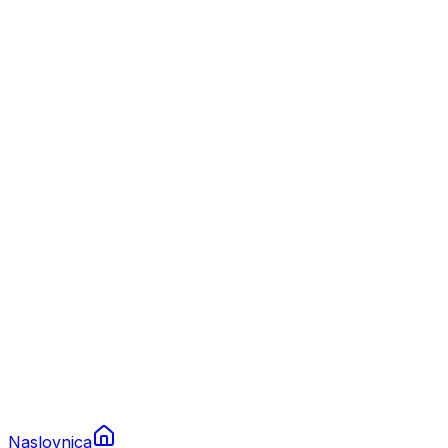
Nautika
Plovila
Charter
Prikolice za plovila
Brodski rezervni dijelovi
Nautička oprema
Brodski motori
Turizam
Apartmani
Sobe
Kuće za odmor
Aranžmani
Naslovnica