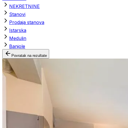
NEKRETNINE
Stanovi
Prodaja stanova
Istarska
Medulin
Banjole
Povratak na rezultate