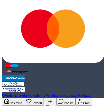
Uvjeti i pravila korištenja
Politika privatnosti
Kolačići
Naslovna
Favoriti
Poruke
Profil