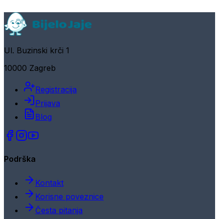
Ul. Buzinski krči 1
10000 Zagreb
Registracija
Prijava
Blog
Podrška
Kontakt
Korisne poveznice
Česta pitanja