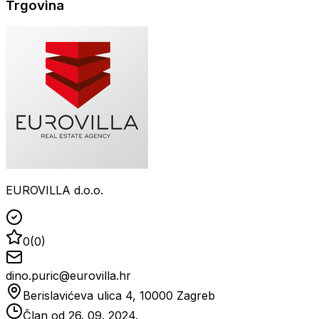
Trgovina
EUROVILLA d.o.o.
0
(
0
)
dino.puric@eurovilla.hr
Berislavićeva ulica 4, 10000 Zagreb
Član od
26. 09. 2024.