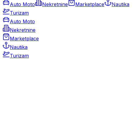
Auto Moto
Nekretnine
Marketplace
Nautika
Turizam
Auto Moto
Nekretnine
Marketplace
Nautika
Turizam
Auto Moto
Rabljeni automobili
Novi automobili
Motocikli / motori
Gospodarska vozila
Rezervni dijelovi i oprema
Kamperi i kamp prikolice