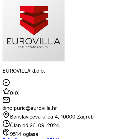
EUROVILLA d.o.o.
0
(
0
)
dino.puric@eurovilla.hr
Berislavićeva ulica 4, 10000 Zagreb
Član od
26. 09. 2024.
9514
oglasa