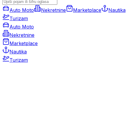
Auto Moto
Nekretnine
Marketplace
Nautika
Turizam
Auto Moto
Nekretnine
Marketplace
Nautika
Turizam
Auto Moto
Rabljeni automobili
Novi automobili
Motocikli / motori
Gospodarska vozila
Rezervni dijelovi i oprema
Kamperi i kamp prikolice