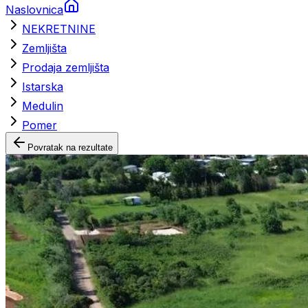
Naslovnica
NEKRETNINE
Zemljišta
Prodaja zemljišta
Istarska
Medulin
Pomer
Povratak na rezultate