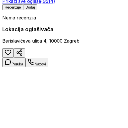
Prikaži sve oglase
(
9514
)
Recenzije
Dodaj
Nema recenzija
Lokacija oglašivača
Berislavićeva ulica 4, 10000 Zagreb
Poruka
Nazovi