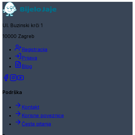
Ul. Buzinski krči 1
10000 Zagreb
Registracija
Prijava
Blog
Podrška
Kontakt
Korisne poveznice
Česta pitanja