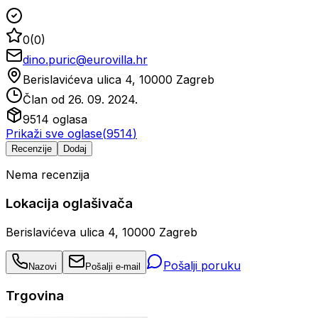
0
(
0
)
dino.puric@eurovilla.hr
Berislavićeva ulica 4, 10000 Zagreb
Član od
26. 09. 2024.
9514
oglasa
Prikaži sve oglase
(
9514
)
Recenzije
Dodaj
Nema recenzija
Lokacija oglašivača
Berislavićeva ulica 4, 10000 Zagreb
Pošalji poruku
Nazovi
Pošalji e-mail
Trgovina