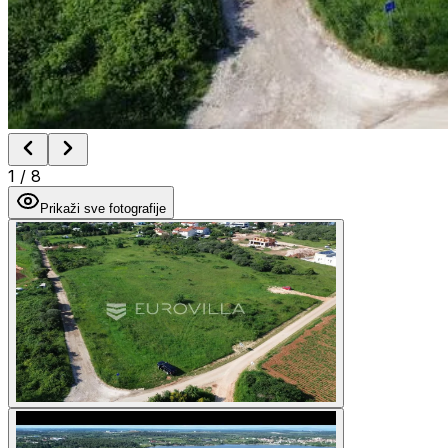
1
/
8
Prikaži sve fotografije