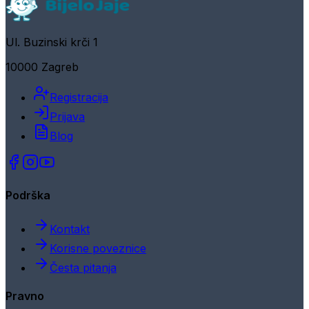
Ul. Buzinski krči 1
10000 Zagreb
Registracija
Prijava
Blog
Podrška
Kontakt
Korisne poveznice
Česta pitanja
Pravno