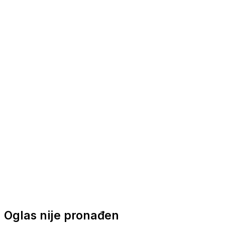
Nautička oprema
Brodski motori
Turizam
Apartmani
Sobe
Kuće za odmor
Aranžmani
Oglas nije pronađen