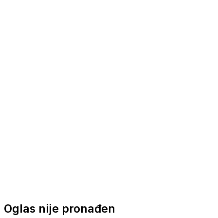
Nautička oprema
Brodski motori
Turizam
Apartmani
Sobe
Kuće za odmor
Aranžmani
Oglas nije pronađen