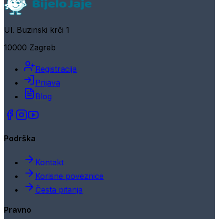
Ul. Buzinski krči 1
10000 Zagreb
Registracija
Prijava
Blog
Podrška
Kontakt
Korisne poveznice
Česta pitanja
Pravno