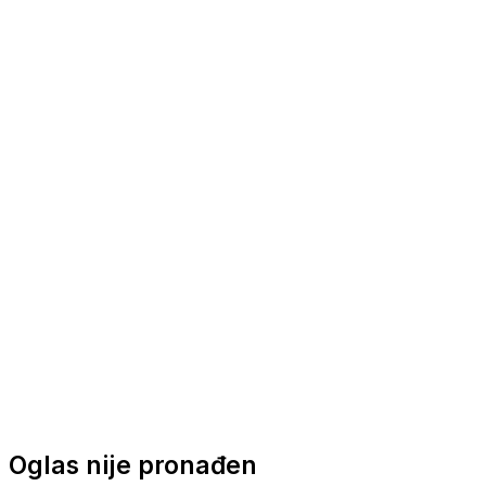
Nautička oprema
Brodski motori
Turizam
Apartmani
Sobe
Kuće za odmor
Aranžmani
Oglas nije pronađen