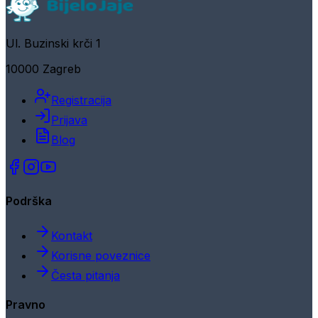
Ul. Buzinski krči 1
10000 Zagreb
Registracija
Prijava
Blog
Podrška
Kontakt
Korisne poveznice
Česta pitanja
Pravno