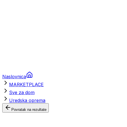
Nautička oprema
Brodski motori
Turizam
Apartmani
Sobe
Kuće za odmor
Aranžmani
Naslovnica
MARKETPLACE
Sve za dom
Uredska oprema
Povratak na rezultate