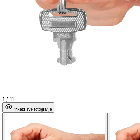
1
/
11
Prikaži sve fotografije