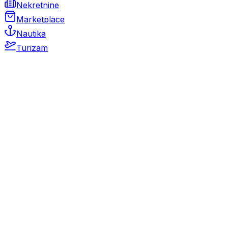
Nekretnine
Marketplace
Nautika
Turizam
Auto Moto
Rabljeni automobili
Novi automobili
Motocikli / motori
Gospodarska vozila
Rezervni dijelovi i oprema
Kamperi i kamp prikolice
Oldtimeri
Karambolirani automobili