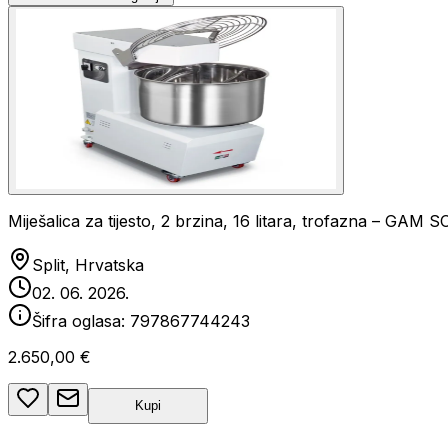
Miješalica za tijesto, 2 brzina, 16 litara, trofazna – GAM 
Split, Hrvatska
02. 06. 2026.
Šifra oglasa:
797867744243
2.650,00 €
Kupi