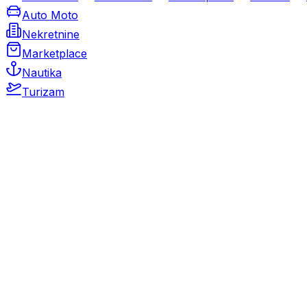
Auto Moto
Nekretnine
Marketplace
Nautika
Turizam
Auto Moto
Rabljeni automobili
Novi automobili
Motocikli / motori
Gospodarska vozila
Rezervni dijelovi i oprema
Kamperi i kamp prikolice
Oldtimeri
Karambolirani automobili