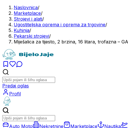
Naslovnica
/
Marketplace
/
Strojevi i alati
/
Ugostiteljska oprema i oprema za trgovine
/
Kuhinja
/
Pekarski strojevi
/
Miješalica za tijesto, 2 brzina, 16 litara, trofazna –
Predaj oglas
Profil
Auto Moto
Nekretnine
Marketplace
Nautika