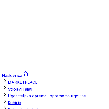
Brodski rezervni dijelovi
Nautička oprema
Brodski motori
Turizam
Apartmani
Sobe
Kuće za odmor
Aranžmani
Naslovnica
MARKETPLACE
Strojevi i alati
Ugostiteljska oprema i oprema za trgovine
Kuhinja