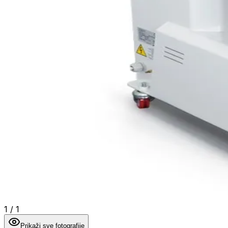
1
/
1
Prikaži sve fotografije