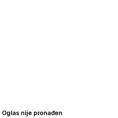
Nautička oprema
Brodski motori
Turizam
Apartmani
Sobe
Kuće za odmor
Aranžmani
Oglas nije pronađen