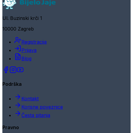
Ul. Buzinski krči 1
10000 Zagreb
Registracija
Prijava
Blog
Podrška
Kontakt
Korisne poveznice
Česta pitanja
Pravno