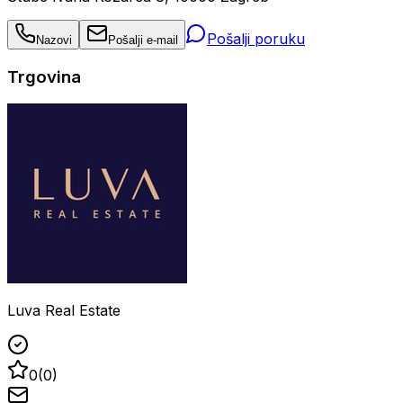
Pošalji poruku
Nazovi
Pošalji e-mail
Trgovina
Luva Real Estate
0
(
0
)