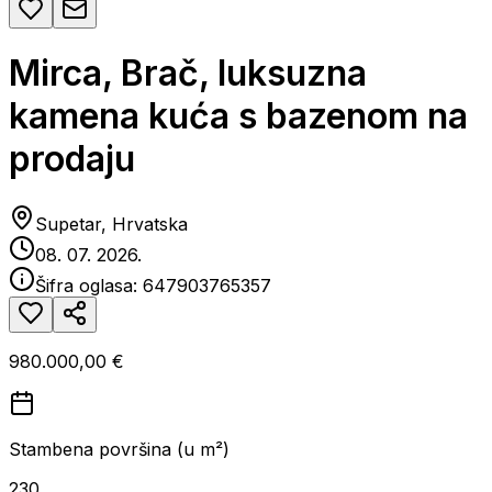
Mirca, Brač, luksuzna
kamena kuća s bazenom na
prodaju
Supetar, Hrvatska
08. 07. 2026.
Šifra oglasa:
647903765357
980.000,00 €
Stambena površina (u m²)
230