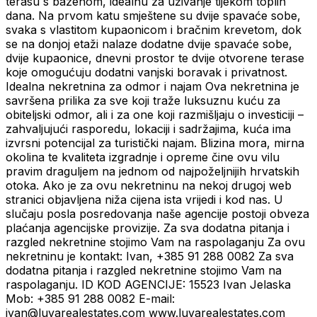
terasu s bazenom, idealnu za uživanje tijekom toplih
dana. Na prvom katu smještene su dvije spavaće sobe,
svaka s vlastitom kupaonicom i bračnim krevetom, dok
se na donjoj etaži nalaze dodatne dvije spavaće sobe,
dvije kupaonice, dnevni prostor te dvije otvorene terase
koje omogućuju dodatni vanjski boravak i privatnost.
Idealna nekretnina za odmor i najam Ova nekretnina je
savršena prilika za sve koji traže luksuznu kuću za
obiteljski odmor, ali i za one koji razmišljaju o investiciji –
zahvaljujući rasporedu, lokaciji i sadržajima, kuća ima
izvrsni potencijal za turistički najam. Blizina mora, mirna
okolina te kvaliteta izgradnje i opreme čine ovu vilu
pravim draguljem na jednom od najpoželjnijih hrvatskih
otoka. Ako je za ovu nekretninu na nekoj drugoj web
stranici objavljena niža cijena ista vrijedi i kod nas. U
slučaju posla posredovanja naše agencije postoji obveza
plaćanja agencijske provizije. Za sva dodatna pitanja i
razgled nekretnine stojimo Vam na raspolaganju Za ovu
nekretninu je kontakt: Ivan, +385 91 288 0082 Za sva
dodatna pitanja i razgled nekretnine stojimo Vam na
raspolaganju. ID KOD AGENCIJE: 15523 Ivan Jelaska
Mob: +385 91 288 0082 E-mail:
ivan@luvarealestates.com www.luvarealestates.com