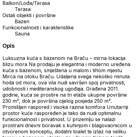
Balkon/Lođa/Terasa
Terasa
Ostali objekti i površine
Bazen
Funkcionalnosti i karakteristike
Sauna
Opis
Luksuzna kuća s bazenom na Braču – mirna lokacija
blizu mora Na prodaju je elegantna i moderno uređena
kuća s bazenom, smještena u malom i tihom mjestu
Mirca na otoku Braču. Udaljena svega nekoliko minuta
hoda od mora, ova vila nudi savršen spoj privatnosti,
udobnosti i mediteranskog ugođaja. Građena 2011.
godine, kuća se prostire na tri etaže ukupne površine
230 m², dok je površina cijelog posjeda 250 m².
Promišljen raspored i visoka razina komfora Unutarnji
prostor kuće raspoređen je tako da nudi optimalnu
funkcionalnost i privatnost. U prizemlju se nalazi
prostrani dnevni boravak s kuhinjom i blagovaonicom u
otvorenom konceptu, dodatni toalet te izlaz na veliku