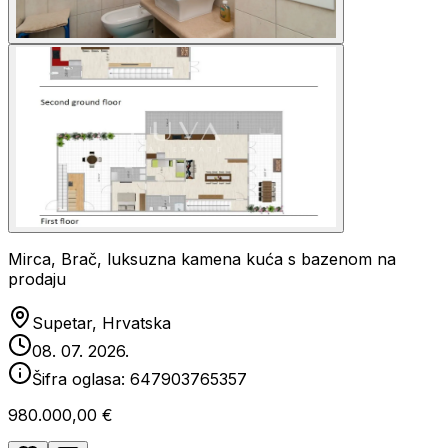
Mirca, Brač, luksuzna kamena kuća s bazenom na
prodaju
Supetar, Hrvatska
08. 07. 2026.
Šifra oglasa:
647903765357
980.000,00 €