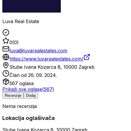
Luva Real Estate
0
(
0
)
luva@luvarealestates.com
https://www.luvarealestates.com/
Stube Ivana Kozarca 8, 10000 Zagreb
Član od
26. 09. 2024.
567
oglasa
Prikaži sve oglase
(
567
)
Recenzije
Dodaj
Nema recenzija
Lokacija oglašivača
Stube Ivana Kozarca 8, 10000 Zagreb