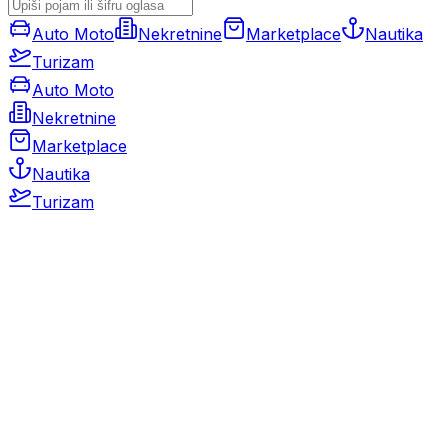
Auto Moto
Nekretnine
Marketplace
Nautika
Turizam
Auto Moto
Nekretnine
Marketplace
Nautika
Turizam
Auto Moto
Rabljeni automobili
Novi automobili
Motocikli / motori
Gospodarska vozila
Rezervni dijelovi i oprema
Kamperi i kamp prikolice