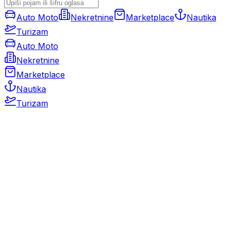
Auto Moto
Nekretnine
Marketplace
Nautika
Turizam
Auto Moto
Nekretnine
Marketplace
Nautika
Turizam
Auto Moto
Rabljeni automobili
Novi automobili
Motocikli / motori
Gospodarska vozila
Rezervni dijelovi i oprema
Kamperi i kamp prikolice