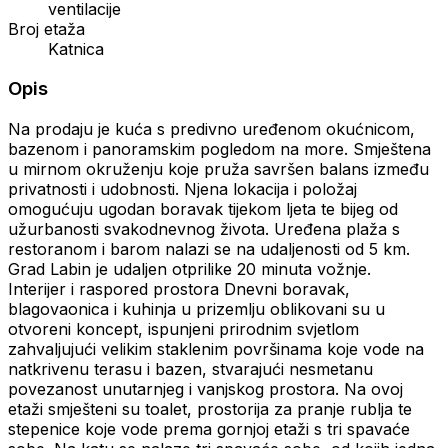
ventilacije
Broj etaža
Katnica
Opis
Na prodaju je kuća s predivno uređenom okućnicom,
bazenom i panoramskim pogledom na more. Smještena
u mirnom okruženju koje pruža savršen balans između
privatnosti i udobnosti. Njena lokacija i položaj
omogućuju ugodan boravak tijekom ljeta te bijeg od
užurbanosti svakodnevnog života. Uređena plaža s
restoranom i barom nalazi se na udaljenosti od 5 km.
Grad Labin je udaljen otprilike 20 minuta vožnje.
Interijer i raspored prostora Dnevni boravak,
blagovaonica i kuhinja u prizemlju oblikovani su u
otvoreni koncept, ispunjeni prirodnim svjetlom
zahvaljujući velikim staklenim površinama koje vode na
natkrivenu terasu i bazen, stvarajući nesmetanu
povezanost unutarnjeg i vanjskog prostora. Na ovoj
etaži smješteni su toalet, prostorija za pranje rublja te
stepenice koje vode prema gornjoj etaži s tri spavaće