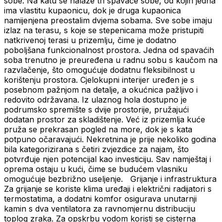
sobe. Na katu se nalaze tri spavaće sobe, od kojih jedna
ima vlastitu kupaonicu, dok je druga kupaonica
namijenjena preostalim dvjema sobama. Sve sobe imaju
izlaz na terasu, s koje se stepenicama može pristupiti
natkrivenoj terasi u prizemlju, čime je dodatno
poboljšana funkcionalnost prostora. Jedna od spavaćih
soba trenutno je preuređena u radnu sobu s kaučom na
razvlačenje, što omogućuje dodatnu fleksibilnost u
korištenju prostora. Cjelokupni interijer uređen je s
posebnom pažnjom na detalje, a okućnica pažljivo i
redovito održavana. Iz ulaznog hola dostupno je
podrumsko spremište s dvije prostorije, pružajući
dodatan prostor za skladištenje. Već iz prizemlja kuće
pruža se prekrasan pogled na more, dok je s kata
potpuno očaravajući. Nekretnina je prije nekoliko godina
bila kategorizirana s četiri zvjezdice za najam, što
potvrđuje njen potencijal kao investiciju. Sav namještaj i
oprema ostaju u kući, čime se budućem vlasniku
omogućuje bezbrižno useljenje. Grijanje i infrastruktura
Za grijanje se koriste klima uređaji i električni radijatori s
termostatima, a dodatni komfor osigurava unutarnji
kamin s dva ventilatora za ravnomjernu distribuciju
toplog zraka. Za opskrbu vodom koristi se cisterna