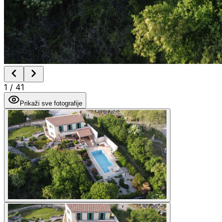
1
/
41
Prikaži sve fotografije