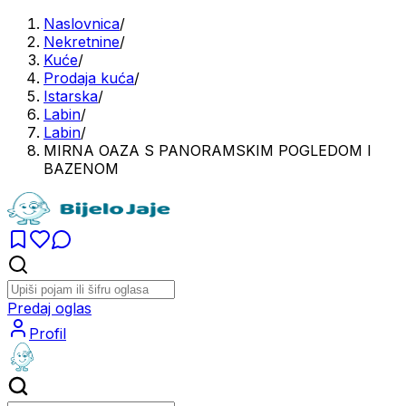
Naslovnica
/
Nekretnine
/
Kuće
/
Prodaja kuća
/
Istarska
/
Labin
/
Labin
/
MIRNA OAZA S PANORAMSKIM POGLEDOM I
BAZENOM
Predaj oglas
Profil