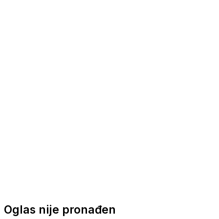
Nautička oprema
Brodski motori
Turizam
Apartmani
Sobe
Kuće za odmor
Aranžmani
Oglas nije pronađen