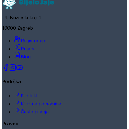
Ul. Buzinski krči 1
10000 Zagreb
Registracija
Prijava
Blog
Podrška
Kontakt
Korisne poveznice
Česta pitanja
Pravno