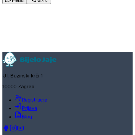
Poruka
Nazovi
Ul. Buzinski krči 1
10000 Zagreb
Registracija
Prijava
Blog