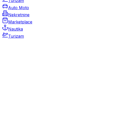
Turizam
Auto Moto
Nekretnine
Marketplace
Nautika
Turizam
Auto Moto
Rabljeni automobili
Novi automobili
Motocikli / motori
Gospodarska vozila
Rezervni dijelovi i oprema
Kamperi i kamp prikolice
Oldtimeri
Karambolirani automobili