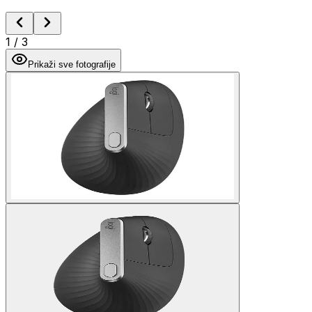
1
/
3
Prikaži sve fotografije