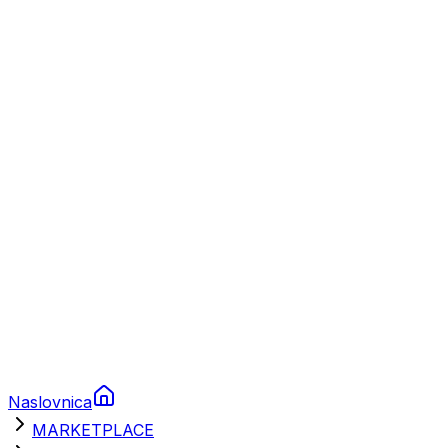
Plovila
Charter
Prikolice za plovila
Brodski rezervni dijelovi
Nautička oprema
Brodski motori
Turizam
Apartmani
Sobe
Kuće za odmor
Aranžmani
Naslovnica
MARKETPLACE