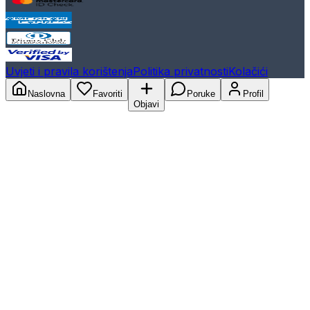
Uvjeti i pravila korištenja
Politika privatnosti
Kolačići
Naslovna
Favoriti
Poruke
Profil
Objavi