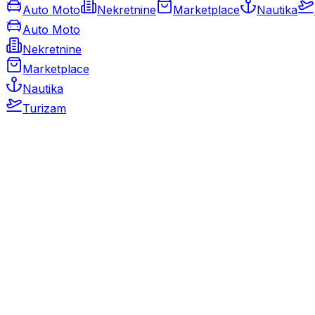
Auto Moto
Nekretnine
Marketplace
Nautika
Auto Moto
Nekretnine
Marketplace
Nautika
Turizam
Auto Moto
Rabljeni automobili
Novi automobili
Motocikli / motori
Gospodarska vozila
Rezervni dijelovi i oprema
Kamperi i kamp prikolice
Oldtimeri