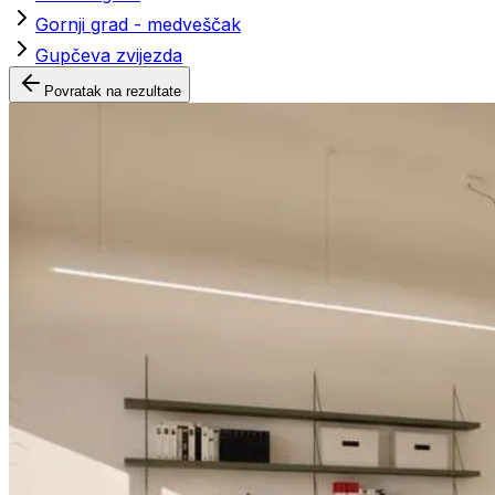
Gornji grad - medveščak
Gupčeva zvijezda
Povratak na rezultate