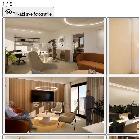
1
/
9
Prikaži sve fotografije