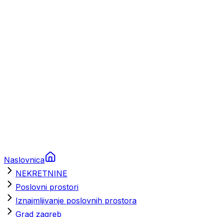
Prikolice za plovila
Brodski rezervni dijelovi
Nautička oprema
Brodski motori
Turizam
Apartmani
Sobe
Kuće za odmor
Aranžmani
Naslovnica
NEKRETNINE
Poslovni prostori
Iznajmljivanje poslovnih prostora
Grad zagreb