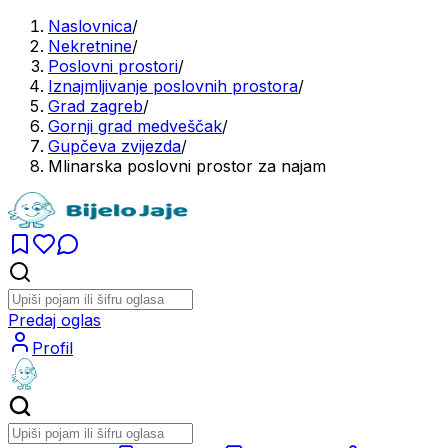
Naslovnica
/
Nekretnine
/
Poslovni prostori
/
Iznajmljivanje poslovnih prostora
/
Grad zagreb
/
Gornji grad medveščak
/
Gupčeva zvijezda
/
Mlinarska poslovni prostor za najam
Predaj oglas
Profil