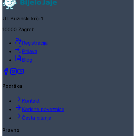
Ul. Buzinski krči 1
10000 Zagreb
Registracija
Prijava
Blog
Podrška
Kontakt
Korisne poveznice
Česta pitanja
Pravno