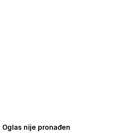
Nautička oprema
Brodski motori
Turizam
Apartmani
Sobe
Kuće za odmor
Aranžmani
Oglas nije pronađen