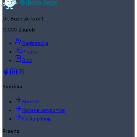
Ul. Buzinski krči 1
10000 Zagreb
Registracija
Prijava
Blog
Podrška
Kontakt
Korisne poveznice
Česta pitanja
Pravno