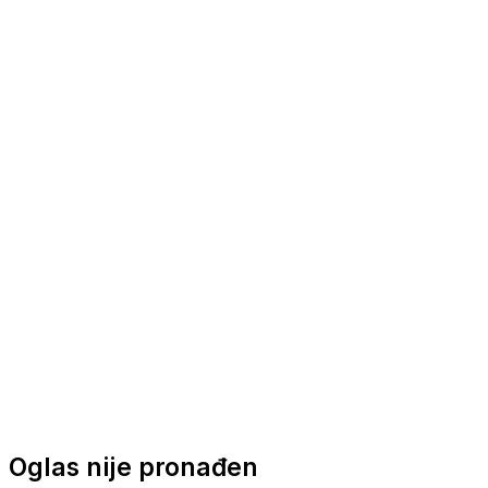
Nautička oprema
Brodski motori
Turizam
Apartmani
Sobe
Kuće za odmor
Aranžmani
Oglas nije pronađen