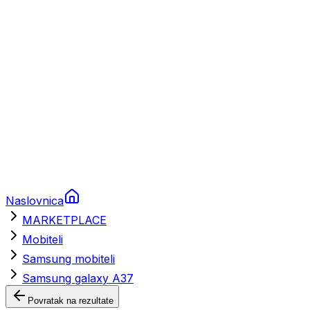
Brodski rezervni dijelovi
Nautička oprema
Brodski motori
Turizam
Apartmani
Sobe
Kuće za odmor
Aranžmani
Naslovnica
MARKETPLACE
Mobiteli
Samsung mobiteli
Samsung galaxy A37
Povratak na rezultate