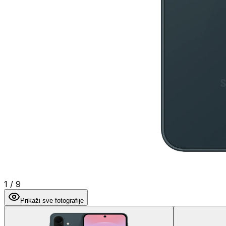
1
/
9
Prikaži sve fotografije