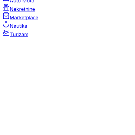
Auto Moto
Nekretnine
Marketplace
Nautika
Turizam
Auto Moto
Rabljeni automobili
Novi automobili
Motocikli / motori
Gospodarska vozila
Rezervni dijelovi i oprema
Kamperi i kamp prikolice
Oldtimeri
Karambolirani automobili