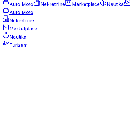
Auto Moto
Nekretnine
Marketplace
Nautika
Auto Moto
Nekretnine
Marketplace
Nautika
Turizam
Auto Moto
Rabljeni automobili
Novi automobili
Motocikli / motori
Gospodarska vozila
Rezervni dijelovi i oprema
Kamperi i kamp prikolice
Oldtimeri