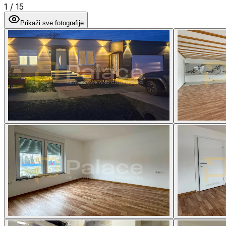
1
/
15
Prikaži sve fotografije