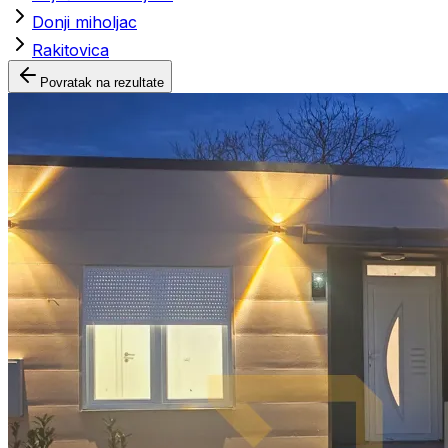
Donji miholjac
Rakitovica
Povratak na rezultate