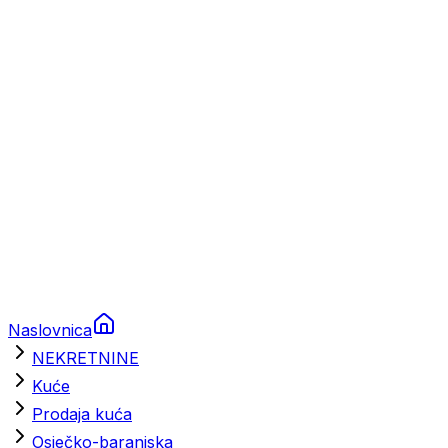
Prikolice za plovila
Brodski rezervni dijelovi
Nautička oprema
Brodski motori
Turizam
Apartmani
Sobe
Kuće za odmor
Aranžmani
Naslovnica
NEKRETNINE
Kuće
Prodaja kuća
Osječko-baranjska