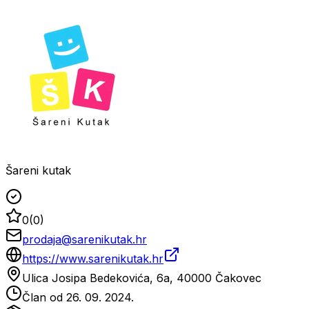
Šareni kutak
0
(
0
)
prodaja@sarenikutak.hr
https://www.sarenikutak.hr
Ulica Josipa Bedekovića, 6a, 40000 Čakovec
Član od
26. 09. 2024.