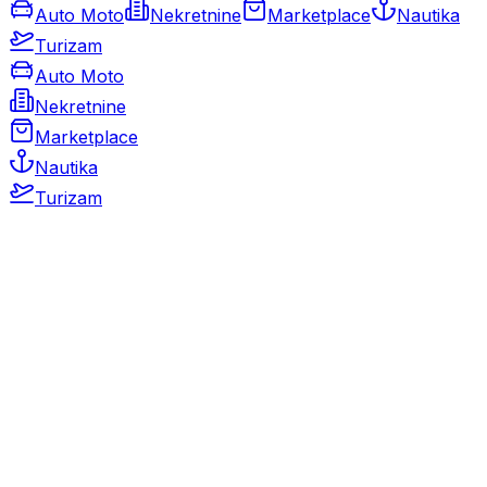
Auto Moto
Nekretnine
Marketplace
Nautika
Turizam
Auto Moto
Nekretnine
Marketplace
Nautika
Turizam
Auto Moto
Rabljeni automobili
Novi automobili
Motocikli / motori
Gospodarska vozila
Rezervni dijelovi i oprema
Kamperi i kamp prikolice