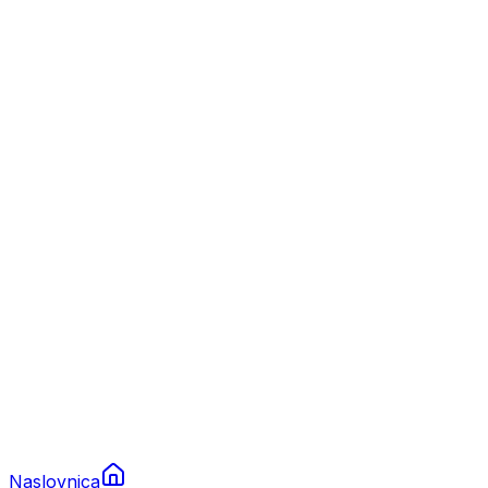
Nautika
Plovila
Charter
Prikolice za plovila
Brodski rezervni dijelovi
Nautička oprema
Brodski motori
Turizam
Apartmani
Sobe
Kuće za odmor
Aranžmani
Naslovnica