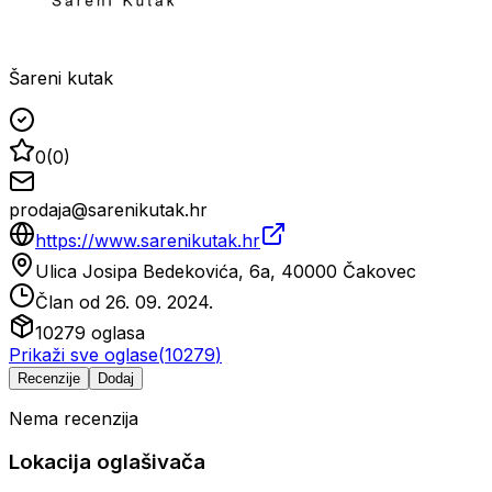
Šareni kutak
0
(
0
)
prodaja@sarenikutak.hr
https://www.sarenikutak.hr
Ulica Josipa Bedekovića, 6a, 40000 Čakovec
Član od
26. 09. 2024.
10279
oglasa
Prikaži sve oglase
(
10279
)
Recenzije
Dodaj
Nema recenzija
Lokacija oglašivača