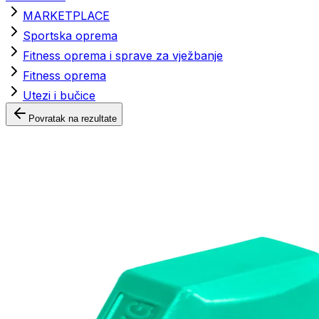
MARKETPLACE
Sportska oprema
Fitness oprema i sprave za vježbanje
Fitness oprema
Utezi i bučice
Povratak na rezultate