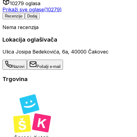
10279
oglasa
Prikaži sve oglase
(
10279
)
Recenzije
Dodaj
Nema recenzija
Lokacija oglašivača
Ulica Josipa Bedekovića, 6a, 40000 Čakovec
Nazovi
Pošalji e-mail
Trgovina