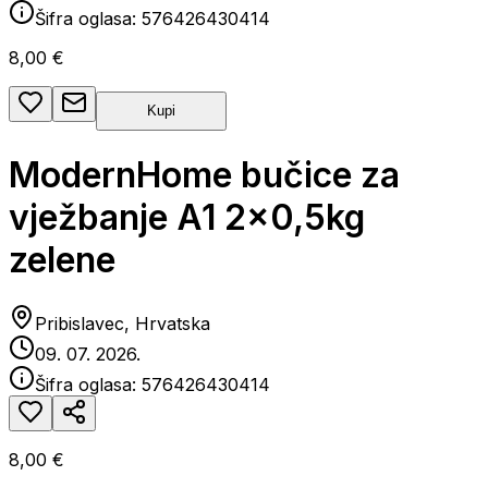
Šifra oglasa:
576426430414
8,00 €
Kupi
ModernHome bučice za
vježbanje A1 2x0,5kg
zelene
Pribislavec, Hrvatska
09. 07. 2026.
Šifra oglasa:
576426430414
8,00 €