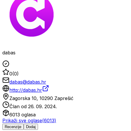
dabas
0
(
0
)
dabas@dabas.hr
http://dabas.hr
Zagorska 10, 10290 Zaprešić
Član od
26. 09. 2024.
6013
oglasa
Prikaži sve oglase
(
6013
)
Recenzije
Dodaj