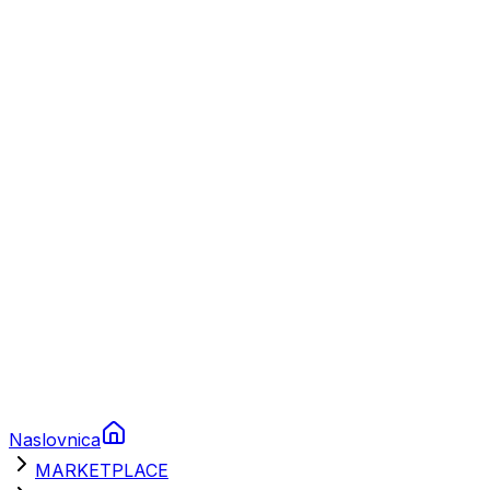
Plovila
Charter
Prikolice za plovila
Brodski rezervni dijelovi
Nautička oprema
Brodski motori
Turizam
Apartmani
Sobe
Kuće za odmor
Aranžmani
Naslovnica
MARKETPLACE