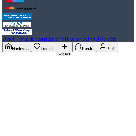
Uvjeti i pravila korištenja
Politika privatnosti
Kolačići
Naslovna
Favoriti
Poruke
Profil
Objavi