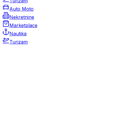
Turizam
Auto Moto
Nekretnine
Marketplace
Nautika
Turizam
Auto Moto
Rabljeni automobili
Novi automobili
Motocikli / motori
Gospodarska vozila
Rezervni dijelovi i oprema
Kamperi i kamp prikolice
Oldtimeri
Karambolirani automobili