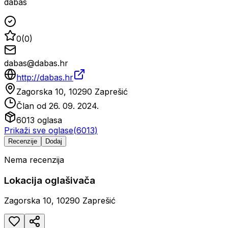
dabas
0
(
0
)
dabas@dabas.hr
http://dabas.hr
Zagorska 10, 10290 Zaprešić
Član od
26. 09. 2024.
6013
oglasa
Prikaži sve oglase
(
6013
)
Recenzije
Dodaj
Nema recenzija
Lokacija oglašivača
Zagorska 10, 10290 Zaprešić