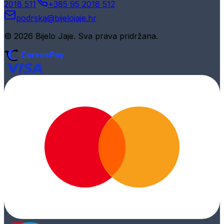
2018 511
+385 95 2018 512
podrska@bijelojaje.hr
© 2026 Bijelo Jaje. Sva prava pridržana.