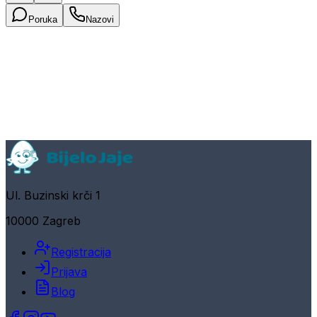
Poruka
Nazovi
Ul. Buzinski krči 1
10000 Zagreb
Registracija
Prijava
Blog