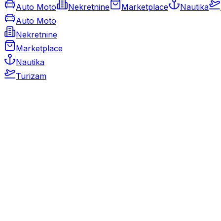
Auto Moto
Nekretnine
Marketplace
Nautika
Auto Moto
Nekretnine
Marketplace
Nautika
Turizam
Auto Moto
Rabljeni automobili
Novi automobili
Motocikli / motori
Gospodarska vozila
Rezervni dijelovi i oprema
Kamperi i kamp prikolice
Oldtimeri