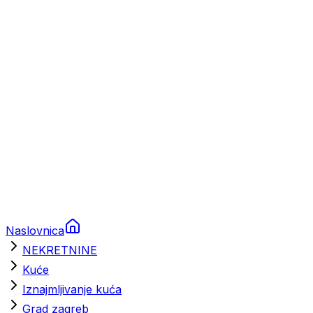
Prikolice za plovila
Brodski rezervni dijelovi
Nautička oprema
Brodski motori
Turizam
Apartmani
Sobe
Kuće za odmor
Aranžmani
Naslovnica
NEKRETNINE
Kuće
Iznajmljivanje kuća
Grad zagreb