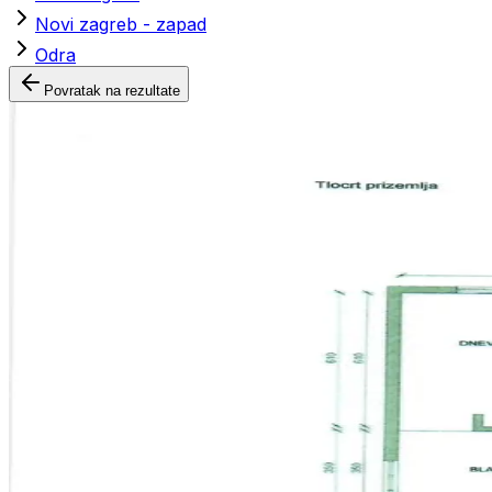
Novi zagreb - zapad
Odra
Povratak na rezultate