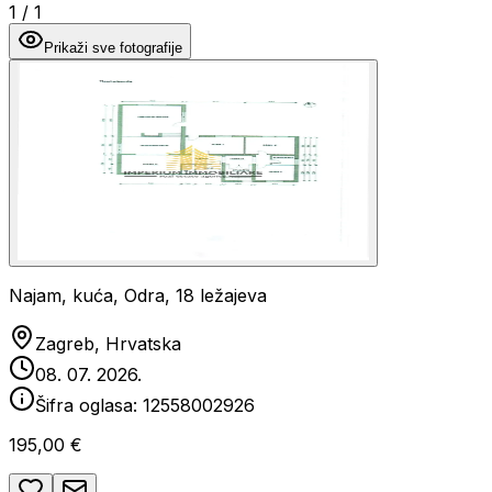
1
/
1
Prikaži sve fotografije
Najam, kuća, Odra, 18 ležajeva
Zagreb, Hrvatska
08. 07. 2026.
Šifra oglasa:
12558002926
195,00 €