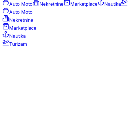
Auto Moto
Nekretnine
Marketplace
Nautika
Auto Moto
Nekretnine
Marketplace
Nautika
Turizam
Auto Moto
Rabljeni automobili
Novi automobili
Motocikli / motori
Gospodarska vozila
Rezervni dijelovi i oprema
Kamperi i kamp prikolice
Oldtimeri