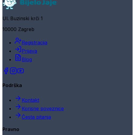
Ul. Buzinski krči 1
10000 Zagreb
Registracija
Prijava
Blog
Podrška
Kontakt
Korisne poveznice
Česta pitanja
Pravno