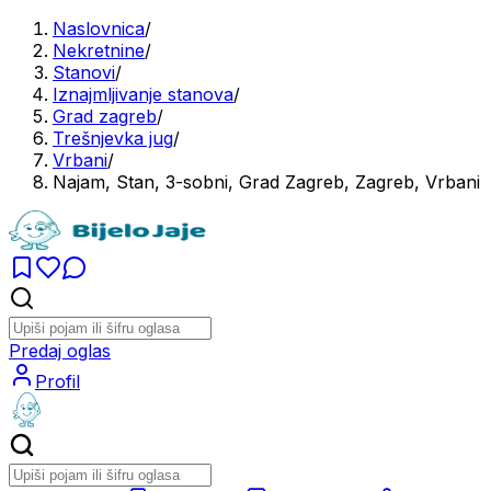
Naslovnica
/
Nekretnine
/
Stanovi
/
Iznajmljivanje stanova
/
Grad zagreb
/
Trešnjevka jug
/
Vrbani
/
Najam, Stan, 3-sobni, Grad Zagreb, Zagreb, Vrbani
Predaj oglas
Profil