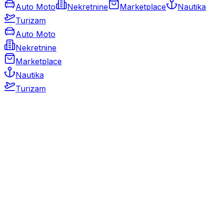
Auto Moto
Nekretnine
Marketplace
Nautika
Turizam
Auto Moto
Nekretnine
Marketplace
Nautika
Turizam
Auto Moto
Rabljeni automobili
Novi automobili
Motocikli / motori
Gospodarska vozila
Rezervni dijelovi i oprema
Kamperi i kamp prikolice