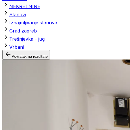
NEKRETNINE
Stanovi
Iznajmljivanje stanova
Grad zagreb
Trešnjevka - jug
Vrbani
Povratak na rezultate