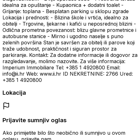
idealna za opuštanje - Kupaonica + dodatni toalet -
Grijanje: toplana - Besplatan parking u sklopu zgrade
Lokacija i prednosti: - Blizina škole i vrtića, idealno za
obitelji - Trgovine, ljekarne i kafići u neposrednoj blizini -
Odlična prometna povezanost: blizu glavne prometnice i
autobusne stanice - Mirno i ugodno naselje s puno
zelenih površina Stan je savršen za obitelj ili parove koji
traže udobnost, praktičnost i siguran prostor za
parkiranje. Kontakt: Za dodatne informacije ili dogovor za
razgledavanje, molimo nazovite. Za više informacija:
Imperium Immobiliare Tel: +385 1 4920800 Email:
info@ii.hr Web: www.ii.hr ID NEKRETNINE: 2766 Ured:
+385 1 4920800
Lokacija
Prijavite sumnjiv oglas
Ako primijetite bilo što neobično ili sumnjivo u ovom
oglasu, prijavite nam.