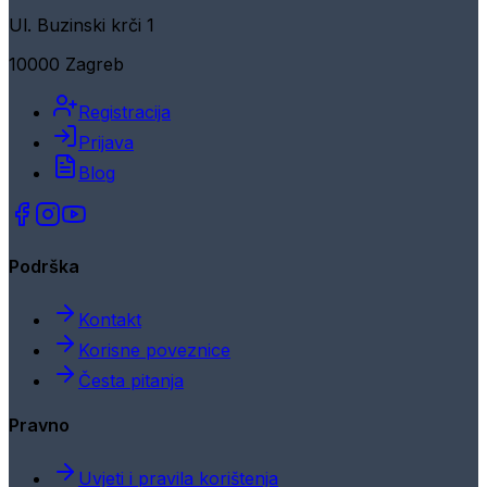
Ul. Buzinski krči 1
10000 Zagreb
Registracija
Prijava
Blog
Podrška
Kontakt
Korisne poveznice
Česta pitanja
Pravno
Uvjeti i pravila korištenja