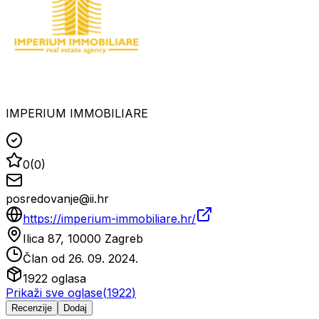
IMPERIUM IMMOBILIARE
0
(
0
)
posredovanje@ii.hr
https://imperium-immobiliare.hr/
Ilica 87, 10000 Zagreb
Član od
26. 09. 2024.
1922
oglasa
Prikaži sve oglase
(
1922
)
Recenzije
Dodaj