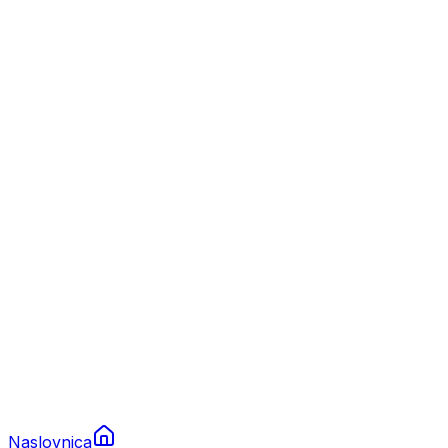
Nautika
Plovila
Charter
Prikolice za plovila
Brodski rezervni dijelovi
Nautička oprema
Brodski motori
Turizam
Apartmani
Sobe
Kuće za odmor
Aranžmani
Naslovnica