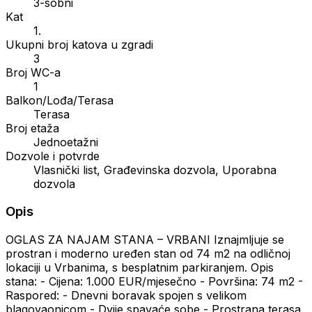
3-sobni
Kat
1.
Ukupni broj katova u zgradi
3
Broj WC-a
1
Balkon/Lođa/Terasa
Terasa
Broj etaža
Jednoetažni
Dozvole i potvrde
Vlasnički list, Građevinska dozvola, Uporabna
dozvola
Opis
OGLAS ZA NAJAM STANA – VRBANI Iznajmljuje se
prostran i moderno uređen stan od 74 m2 na odličnoj
lokaciji u Vrbanima, s besplatnim parkiranjem. Opis
stana: - Cijena: 1.000 EUR/mjesečno - Površina: 74 m2 -
Raspored: - Dnevni boravak spojen s velikom
blagovaonicom - Dvije spavaće sobe - Prostrana terasa