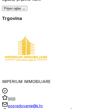
Prijavi oglas →
Trgovina
IMPERIUM IMMOBILIARE
0
(
0
)
posredovanje@ii.hr