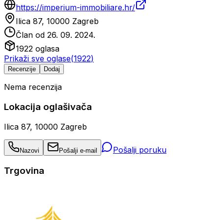
https://imperium-immobiliare.hr/
Ilica 87, 10000 Zagreb
Član od
26. 09. 2024.
1922
oglasa
Prikaži sve oglase
(
1922
)
Recenzije
Dodaj
Nema recenzija
Lokacija oglašivača
Ilica 87, 10000 Zagreb
Pošalji poruku
Nazovi
Pošalji e-mail
Trgovina