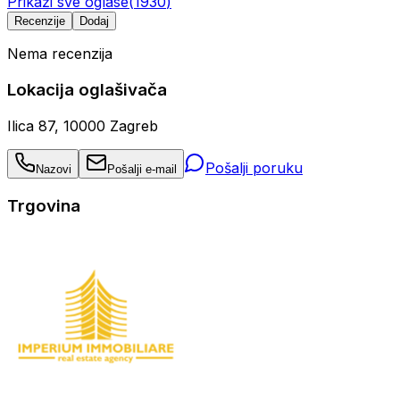
Prikaži sve oglase
(
1930
)
Recenzije
Dodaj
Nema recenzija
Lokacija oglašivača
Ilica 87, 10000 Zagreb
Pošalji poruku
Nazovi
Pošalji e-mail
Trgovina