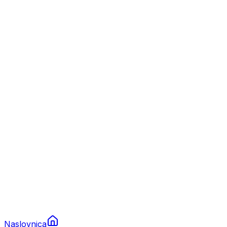
Nautika
Plovila
Charter
Prikolice za plovila
Brodski rezervni dijelovi
Nautička oprema
Brodski motori
Turizam
Apartmani
Sobe
Kuće za odmor
Aranžmani
Naslovnica