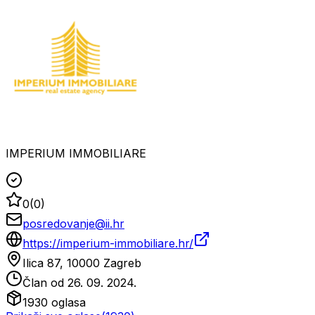
IMPERIUM IMMOBILIARE
0
(
0
)
posredovanje@ii.hr
https://imperium-immobiliare.hr/
Ilica 87, 10000 Zagreb
Član od
26. 09. 2024.
1930
oglasa