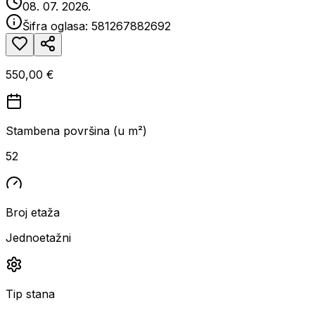
08. 07. 2026.
Šifra oglasa:
581267882692
550,00 €
Stambena površina (u m²)
52
Broj etaža
Jednoetažni
Tip stana