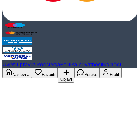
Uvjeti i pravila korištenja
Politika privatnosti
Kolačići
Naslovna
Favoriti
Poruke
Profil
Objavi