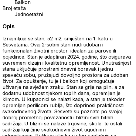
Balkon
Broj etaža
Jednoetažni
Opis
Iznajmljuje se stan, 52 m2, smješten na 1. katu u
Sesvetama. Ovaj 2-sobni stan nudi udoban i
funkcionalan životni prostor, idealan za parove ili
pojedince. Stan je adaptiran 2024. godine, što osigurava
suvremeni dizajn i kvalitetnu opremljenost. Unutrašnjost
stana uključuje prostrani dnevni boravak i jednu
spavaću sobu, pružajući dovoljno prostora za udoban
život. Za opuštanje, tu je i balkon koji omogućuje
uživanje na svježem zraku. Stan se grije na plin, a za
dodatnu udobnost tijekom toplih dana, opremljen je
klimom. U kupaonici se nalazi kada, a stan je također
opremljen perilicom rublja, što doprinosi praktičnosti
svakodnevnog života. Sesvete su poznate po svojoj
dobroj prometnoj povezanosti i blizini svih bitnih
sadržaja. U blizini se nalaze trgovine, škole, te ostali
sadržaji koji čine svakodnevni život ugodnim i
jednostavnim. Prilikom ulaska u stan naplaćuje se