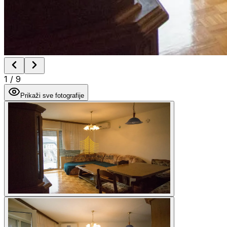
1
/
9
Prikaži sve fotografije