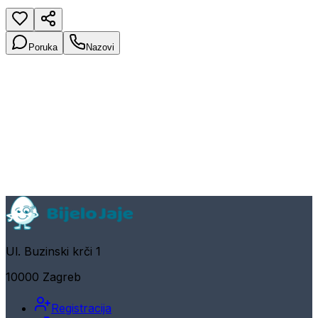
Poruka
Nazovi
Ul. Buzinski krči 1
10000 Zagreb
Registracija