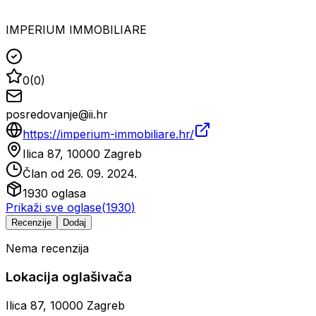
IMPERIUM IMMOBILIARE
0
(
0
)
posredovanje@ii.hr
https://imperium-immobiliare.hr/
Ilica 87, 10000 Zagreb
Član od
26. 09. 2024.
1930
oglasa
Prikaži sve oglase
(
1930
)
Recenzije
Dodaj
Nema recenzija
Lokacija oglašivača
Ilica 87, 10000 Zagreb