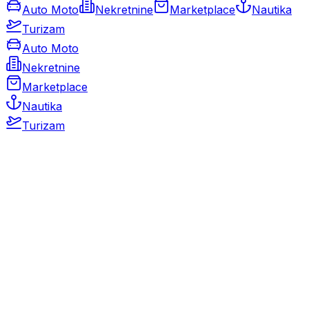
Auto Moto
Nekretnine
Marketplace
Nautika
Turizam
Auto Moto
Nekretnine
Marketplace
Nautika
Turizam
Auto Moto
Rabljeni automobili
Novi automobili
Motocikli / motori
Gospodarska vozila
Rezervni dijelovi i oprema
Kamperi i kamp prikolice