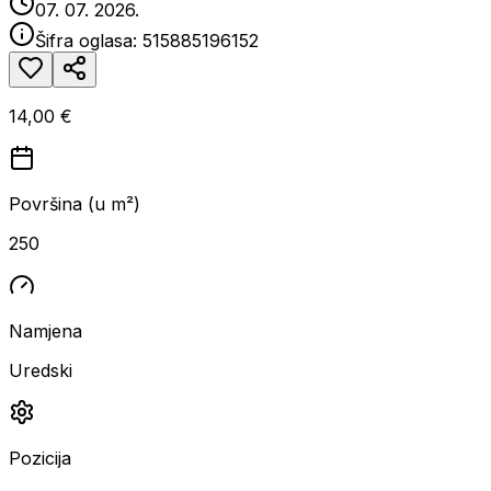
07. 07. 2026.
Šifra oglasa:
515885196152
14,00 €
Površina (u m²)
250
Namjena
Uredski
Pozicija