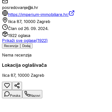
posredovanje@ii.hr
https://imperium-immobiliare.hr/
Ilica 87, 10000 Zagreb
Član od
26. 09. 2024.
1922
oglasa
Prikaži sve oglase
(
1922
)
Recenzije
Dodaj
Nema recenzija
Lokacija oglašivača
Ilica 87, 10000 Zagreb
Poruka
Nazovi