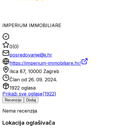
IMPERIUM IMMOBILIARE
0
(
0
)
posredovanje@ii.hr
https://imperium-immobiliare.hr/
Ilica 87, 10000 Zagreb
Član od
26. 09. 2024.
1922
oglasa
Prikaži sve oglase
(
1922
)
Recenzije
Dodaj
Nema recenzija
Lokacija oglašivača