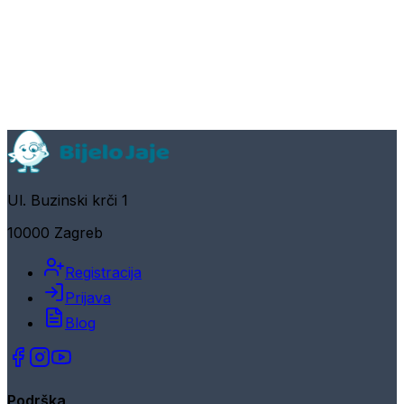
Ul. Buzinski krči 1
10000 Zagreb
Registracija
Prijava
Blog
Podrška