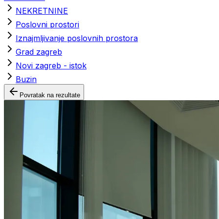
NEKRETNINE
Poslovni prostori
Iznajmljivanje poslovnih prostora
Grad zagreb
Novi zagreb - istok
Buzin
Povratak na rezultate