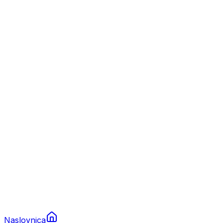
Nautika
Plovila
Charter
Prikolice za plovila
Brodski rezervni dijelovi
Nautička oprema
Brodski motori
Turizam
Apartmani
Sobe
Kuće za odmor
Aranžmani
Naslovnica