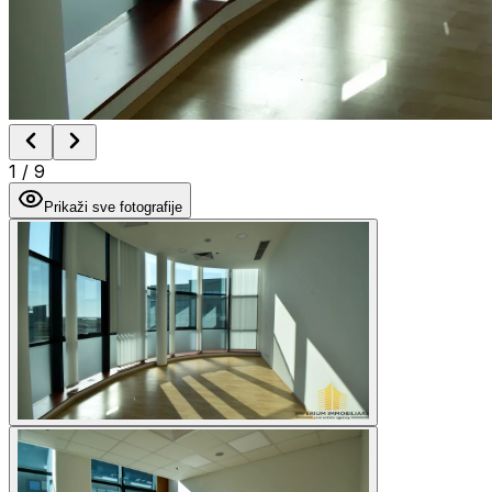
1
/
9
Prikaži sve fotografije