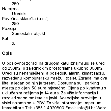
250
Namjena
Uredski
Površina skladišta (u m²)
250
Pozicija
Samostalni objekt
Kat
2.
Opis
U poslovnoj zgradi na drugom katu iznajmljuju se uredi
od 250m2, s zajedničkim prostorijama ukupno 300m2.
Uredi su nenamješteni, a posjeduju alarm, klimatizaciju,
razvedenu kompjutersku mrežu i toalet. Zgrada ima dva
lifta, a jedan od njih je teretni. Dostupna su i parking
mjesta po cijeni 50 eura mjesečno. Cijena po kvadratu s
uključenim režijama je 14 eura. Za više informacija i
razgled stana možete se javiti. Agencijska provizija: u
visini najamnine + PDV. Za više informacija: Imperium
Immobiliare Tel: +385 1 4920800 Email: info@ii.hr Web: