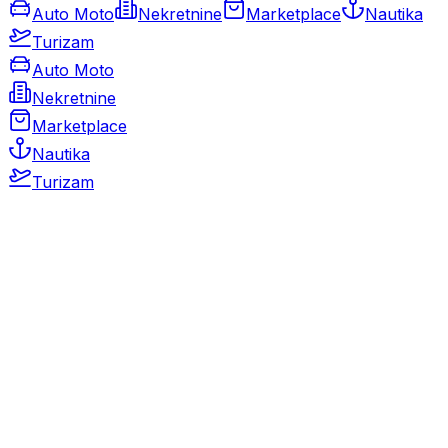
Auto Moto
Nekretnine
Marketplace
Nautika
Turizam
Auto Moto
Nekretnine
Marketplace
Nautika
Turizam
Auto Moto
Rabljeni automobili
Novi automobili
Motocikli / motori
Gospodarska vozila
Rezervni dijelovi i oprema
Kamperi i kamp prikolice