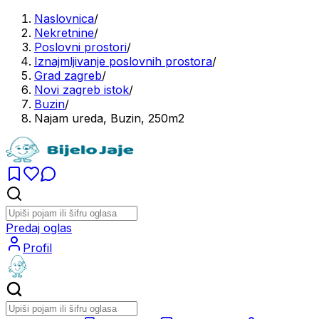
Naslovnica
/
Nekretnine
/
Poslovni prostori
/
Iznajmljivanje poslovnih prostora
/
Grad zagreb
/
Novi zagreb istok
/
Buzin
/
Najam ureda, Buzin, 250m2
Predaj oglas
Profil