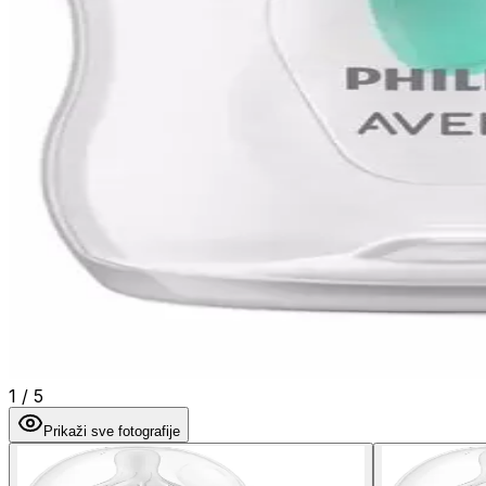
1
/
5
Prikaži sve fotografije