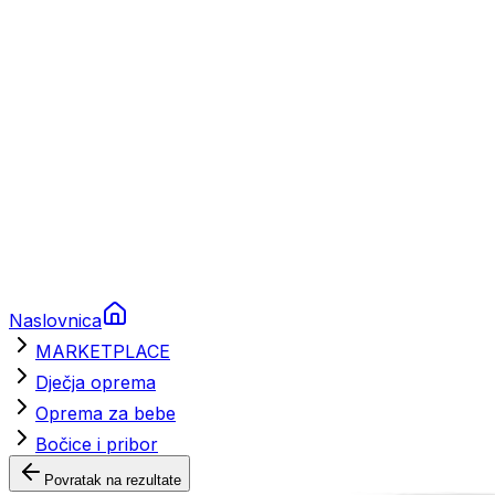
Brodski rezervni dijelovi
Nautička oprema
Brodski motori
Turizam
Apartmani
Sobe
Kuće za odmor
Aranžmani
Naslovnica
MARKETPLACE
Dječja oprema
Oprema za bebe
Bočice i pribor
Povratak na rezultate