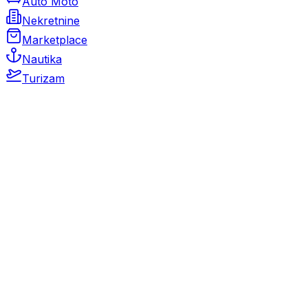
Auto Moto
Nekretnine
Marketplace
Nautika
Turizam
Auto Moto
Rabljeni automobili
Novi automobili
Motocikli / motori
Gospodarska vozila
Rezervni dijelovi i oprema
Kamperi i kamp prikolice
Oldtimeri
Karambolirani automobili