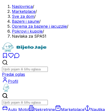
Naslovnica
/
Marketplace
/
Sve za dom
/
Bazeni i saune
/
Oprema za bazene i jacuzzije
/
Pokrovi i kupole
/
Navlaka za SPA51
Predaj oglas
Profil
Auto Moto
Nekretnine
Marketplace
Nautika