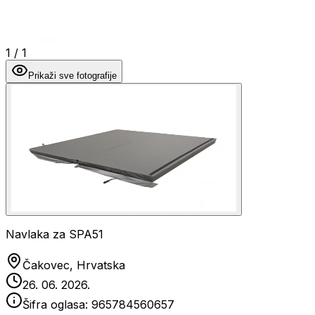
1
/
1
Prikaži sve fotografije
Navlaka za SPA51
Čakovec, Hrvatska
26. 06. 2026.
Šifra oglasa:
965784560657