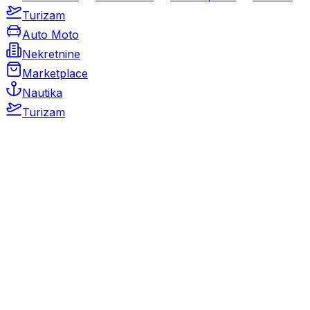
Turizam
Auto Moto
Nekretnine
Marketplace
Nautika
Turizam
Auto Moto
Rabljeni automobili
Novi automobili
Motocikli / motori
Gospodarska vozila
Rezervni dijelovi i oprema
Kamperi i kamp prikolice
Oldtimeri