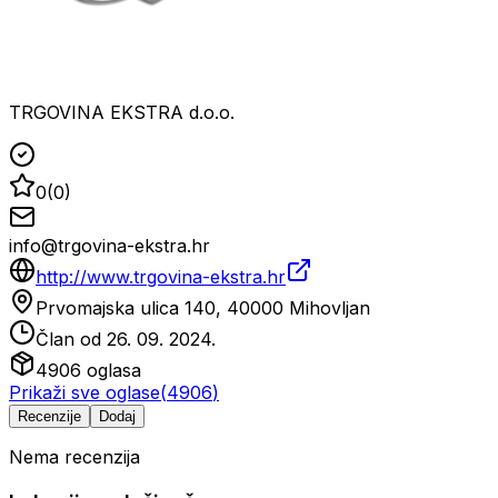
TRGOVINA EKSTRA d.o.o.
0
(
0
)
info@trgovina-ekstra.hr
http://www.trgovina-ekstra.hr
Prvomajska ulica 140, 40000 Mihovljan
Član od
26. 09. 2024.
4906
oglasa
Prikaži sve oglase
(
4906
)
Recenzije
Dodaj
Nema recenzija