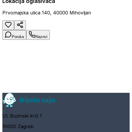
Lokacija oglašivača
Prvomajska ulica 140, 40000 Mihovljan
Poruka
Nazovi
Ul. Buzinski krči 1
10000 Zagreb