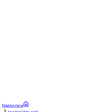
Nautika
Plovila
Charter
Prikolice za plovila
Brodski rezervni dijelovi
Nautička oprema
Brodski motori
Turizam
Apartmani
Sobe
Kuće za odmor
Aranžmani
Naslovnica