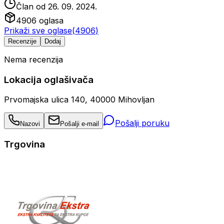
Član od
26. 09. 2024.
4906
oglasa
Prikaži sve oglase
(
4906
)
Recenzije
Dodaj
Nema recenzija
Lokacija oglašivača
Prvomajska ulica 140, 40000 Mihovljan
Pošalji poruku
Nazovi
Pošalji e-mail
Trgovina