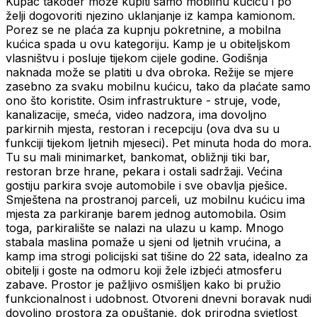
Kupac također može kupiti samo mobilnu kućicu i po
želji dogovoriti njezino uklanjanje iz kampa kamionom.
Porez se ne plaća za kupnju pokretnine, a mobilna
kućica spada u ovu kategoriju. Kamp je u obiteljskom
vlasništvu i posluje tijekom cijele godine. Godišnja
naknada može se platiti u dva obroka. Režije se mjere
zasebno za svaku mobilnu kućicu, tako da plaćate samo
ono što koristite. Osim infrastrukture - struje, vode,
kanalizacije, smeća, video nadzora, ima dovoljno
parkirnih mjesta, restoran i recepciju (ova dva su u
funkciji tijekom ljetnih mjeseci). Pet minuta hoda do mora.
Tu su mali minimarket, bankomat, obližnji tiki bar,
restoran brze hrane, pekara i ostali sadržaji. Većina
gostiju parkira svoje automobile i sve obavlja pješice.
Smještena na prostranoj parceli, uz mobilnu kućicu ima
mjesta za parkiranje barem jednog automobila. Osim
toga, parkiralište se nalazi na ulazu u kamp. Mnogo
stabala maslina pomaže u sjeni od ljetnih vrućina, a
kamp ima strogi policijski sat tišine do 22 sata, idealno za
obitelji i goste na odmoru koji žele izbjeći atmosferu
zabave. Prostor je pažljivo osmišljen kako bi pružio
funkcionalnost i udobnost. Otvoreni dnevni boravak nudi
dovoljno prostora za opuštanje, dok prirodna svjetlost