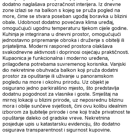
dodatno naglašava prozračnost interijera. Iz dnevne
zone izlazi se na balkon s kojeg se pruža pogled na
more, čime se stvara poseban ugođaj boravka u blizini
obale. Udobnost dodatno povećava klima uređaj,
omogućujući ugodnu temperaturu tijekom cijele godine.
Kuhinja je integrirana u dnevni prostor, omogućujući
jednostavno pripremanje obroka i druženje s obitelji ili
prijateljima. Moderni raspored prostora olakšava
svakodnevne aktivnosti i doprinosi osjećaju praktičnosti.
Kupaonica je funkcionalna i moderno uređena,
prilagođena potrebama suvremenog korisnika. Vanjski
dio nekretnine obuhvaća balkon koji pruža dodatni
prostor za opuštanje ili uživanje u panoramskom
pogledu na more i okolnu prirodu. Uz objekt je
osigurano jedno parkirališno mjesto, što predstavlja
dodatnu pogodnost za vlasnike i goste. Smještaj na
mirnoj lokaciji u blizini prirode, uz neposrednu blizinu
mora i obilje sunčeve svjetlosti, čini ovu kolibu idealnim
izborom za ljubitelje prirode i one koji traže privatnost te
opuštanje daleko od gradske vreve. Nekretnina
posjeduje upis u katastarsku evidenciju, što dodatno
osigurava transparentnost i sigurnost kupovine.