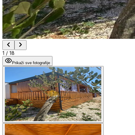
1
/
18
Prikaži sve fotografije