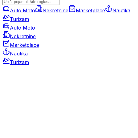
Auto Moto
Nekretnine
Marketplace
Nautika
Turizam
Auto Moto
Nekretnine
Marketplace
Nautika
Turizam
Auto Moto
Rabljeni automobili
Novi automobili
Motocikli / motori
Gospodarska vozila
Rezervni dijelovi i oprema
Kamperi i kamp prikolice