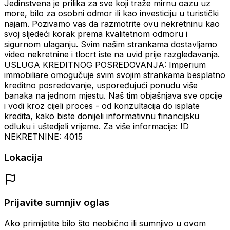
Jedinstvena je prilika za sve koji traže mirnu oazu uz
more, bilo za osobni odmor ili kao investiciju u turistički
najam. Pozivamo vas da razmotrite ovu nekretninu kao
svoj sljedeći korak prema kvalitetnom odmoru i
sigurnom ulaganju. Svim našim strankama dostavljamo
video nekretnine i tlocrt iste na uvid prije razgledavanja.
USLUGA KREDITNOG POSREDOVANJA: Imperium
immobiliare omogučuje svim svojim strankama besplatno
kreditno posredovanje, uspoređujući ponudu više
banaka na jednom mjestu. Naš tim objašnjava sve opcije
i vodi kroz cijeli proces - od konzultacija do isplate
kredita, kako biste donijeli informativnu financijsku
odluku i uštedjeli vrijeme. Za više informacija: ID
NEKRETNINE: 4015
Lokacija
Prijavite sumnjiv oglas
Ako primijetite bilo što neobično ili sumnjivo u ovom