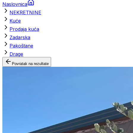
Naslovnica
NEKRETNINE
Kuće
Prodaja kuća
Zadarska
Pakoštane
Drage
Povratak na rezultate