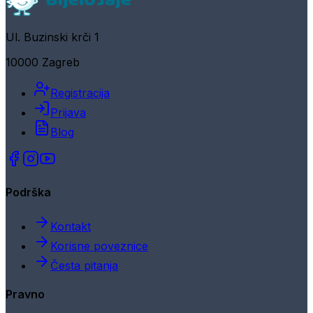
Ul. Buzinski krči 1
10000 Zagreb
Registracija
Prijava
Blog
Podrška
Kontakt
Korisne poveznice
Česta pitanja
Pravno