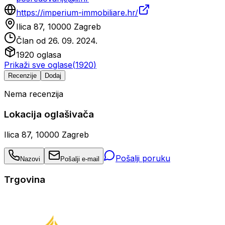
https://imperium-immobiliare.hr/
Ilica 87, 10000 Zagreb
Član od
26. 09. 2024.
1920
oglasa
Prikaži sve oglase
(
1920
)
Recenzije
Dodaj
Nema recenzija
Lokacija oglašivača
Ilica 87, 10000 Zagreb
Pošalji poruku
Nazovi
Pošalji e-mail
Trgovina