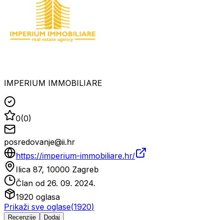
IMPERIUM IMMOBILIARE
0
(
0
)
posredovanje@ii.hr
https://imperium-immobiliare.hr/
Ilica 87, 10000 Zagreb
Član od
26. 09. 2024.
1920
oglasa
Prikaži sve oglase
(
1920
)
Recenzije
Dodaj