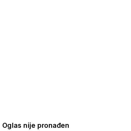
Nautička oprema
Brodski motori
Turizam
Apartmani
Sobe
Kuće za odmor
Aranžmani
Oglas nije pronađen