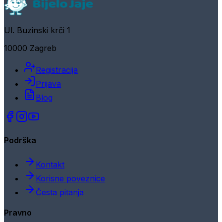
Ul. Buzinski krči 1
10000 Zagreb
Registracija
Prijava
Blog
Podrška
Kontakt
Korisne poveznice
Česta pitanja
Pravno