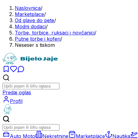
Naslovnica
/
Marketplace
/
Od glave do pete
/
Modni dodaci
/
Torbe, torbice, ruksaci i novčanici
/
Putne torbe i koferi
/
Neseser s tiskom
Predaj oglas
Profil
Auto Moto
Nekretnine
Marketplace
Nautika