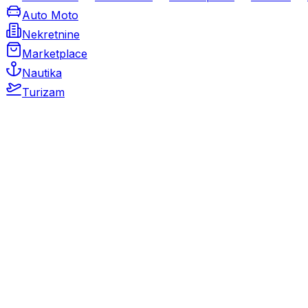
Auto Moto
Nekretnine
Marketplace
Nautika
Turizam
Auto Moto
Rabljeni automobili
Novi automobili
Motocikli / motori
Gospodarska vozila
Rezervni dijelovi i oprema
Kamperi i kamp prikolice
Oldtimeri
Karambolirani automobili