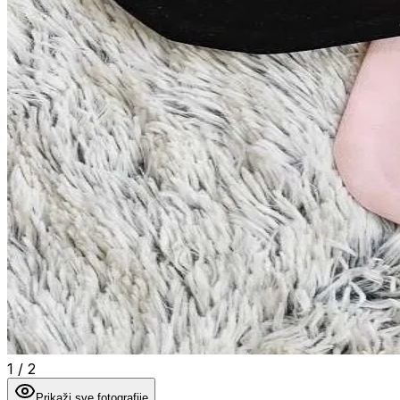
1
/
2
Prikaži sve fotografije