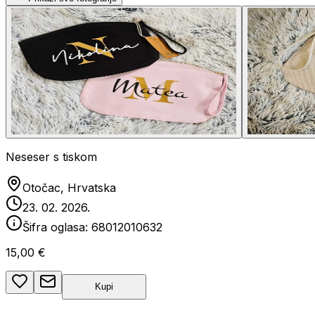
Neseser s tiskom
Otočac, Hrvatska
23. 02. 2026.
Šifra oglasa:
68012010632
15,00 €
Kupi