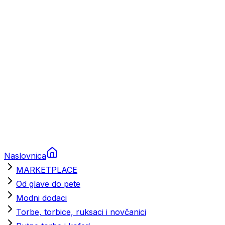
Brodski rezervni dijelovi
Nautička oprema
Brodski motori
Turizam
Apartmani
Sobe
Kuće za odmor
Aranžmani
Naslovnica
MARKETPLACE
Od glave do pete
Modni dodaci
Torbe, torbice, ruksaci i novčanici