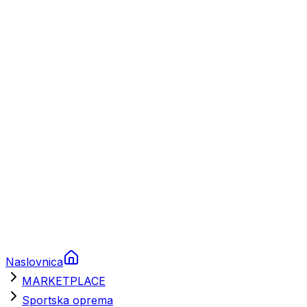
Plovila
Charter
Prikolice za plovila
Brodski rezervni dijelovi
Nautička oprema
Brodski motori
Turizam
Apartmani
Sobe
Kuće za odmor
Aranžmani
Naslovnica
MARKETPLACE
Sportska oprema