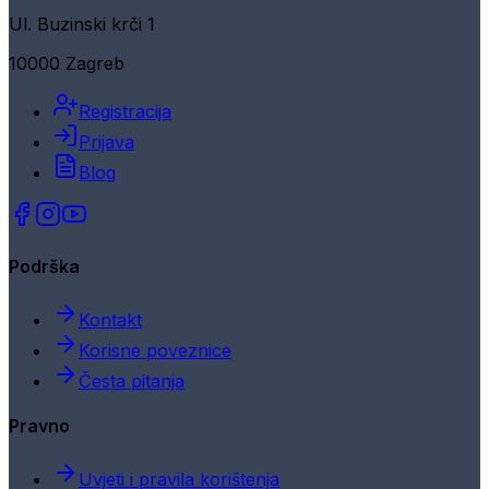
Ul. Buzinski krči 1
10000 Zagreb
Registracija
Prijava
Blog
Podrška
Kontakt
Korisne poveznice
Česta pitanja
Pravno
Uvjeti i pravila korištenja