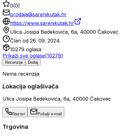
0
(
0
)
prodaja@sarenikutak.hr
https://www.sarenikutak.hr
Ulica Josipa Bedekovića, 6a, 40000 Čakovec
Član od
26. 09. 2024.
10279
oglasa
Prikaži sve oglase
(
10279
)
Recenzije
Dodaj
Nema recenzija
Lokacija oglašivača
Ulica Josipa Bedekovića, 6a, 40000 Čakovec
Nazovi
Pošalji e-mail
Trgovina