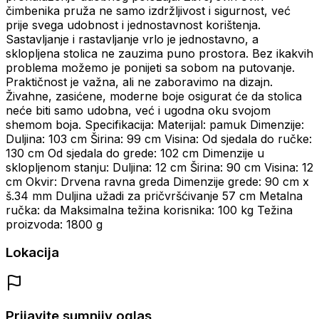
čimbenika pruža ne samo izdržljivost i sigurnost, već
prije svega udobnost i jednostavnost korištenja.
Sastavljanje i rastavljanje vrlo je jednostavno, a
sklopljena stolica ne zauzima puno prostora. Bez ikakvih
problema možemo je ponijeti sa sobom na putovanje.
Praktičnost je važna, ali ne zaboravimo na dizajn.
Živahne, zasićene, moderne boje osigurat će da stolica
neće biti samo udobna, već i ugodna oku svojom
shemom boja. Specifikacija: Materijal: pamuk Dimenzije:
Duljina: 103 cm Širina: 99 cm Visina: Od sjedala do ručke:
130 cm Od sjedala do grede: 102 cm Dimenzije u
sklopljenom stanju: Duljina: 12 cm Širina: 90 cm Visina: 12
cm Okvir: Drvena ravna greda Dimenzije grede: 90 cm x
š.34 mm Duljina užadi za pričvršćivanje 57 cm Metalna
ručka: da Maksimalna težina korisnika: 100 kg Težina
proizvoda: 1800 g
Lokacija
Prijavite sumnjiv oglas