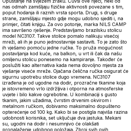
Opuštanje na svježem zraku. Čuvši ove riječi, neki od
nas odmah zamišljaju fizičke aktivnosti povezane s tim,
poput hodanja ili raznih vrsta sporta. Drugi, s druge
strane, zamišljaju mjesto gdje mogu udobno sjediti i, na
primjer, čitati knjigu. Za ovo potonje, marka NILS CAMP
ima savršeno rješenje. Predstavljamo brazilsku stolicu
model NC3107. Takve stolice pomalo nalikuju visećoj
mreži, ali ih je puno jednostavnije sastaviti. To je zato što
ih vješamo pomoću jedne ručke. To pruža mogućnost
postavljanja kod kuće, na balkon, u vrt ili čak da našu
omiljenu stolicu ponesemo na kampiranje. Također će
poslužiti kao alternativa kada nema dovoljno mjesta za
vješanje viseće mreže. Ojačana čelična ručka osigurat će
sigurnu upotrebu stolice dugo vremena. NC3107
izrađena je od ugodne na dodir, prozračne tkanine koja
je istovremeno vrlo izdržljiva i otporna na atmosferske
uvjete i bilo kakve ogrebotine. U kombinaciji s gusto
tkanim, jakim užadima, čvrstim drvenim okvirom i
metalnom ručkom, dobivamo maksimalno dopušteno
opterećenje od 100 kg. Kako bi se postigla najviša razina
udobnosti korisnika, set uključuje dva jastuka. Mekani
su, ugodni na dodir i nesumnjivo će olakšati
pronalaženje udobnog položaja. Zbroj svih ovih