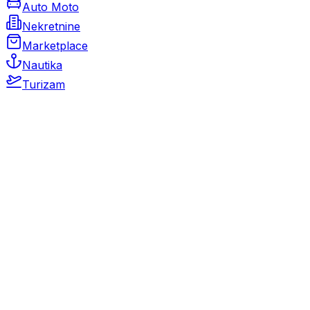
Auto Moto
Nekretnine
Marketplace
Nautika
Turizam
Auto Moto
Rabljeni automobili
Novi automobili
Motocikli / motori
Gospodarska vozila
Rezervni dijelovi i oprema
Kamperi i kamp prikolice
Oldtimeri
Karambolirani automobili