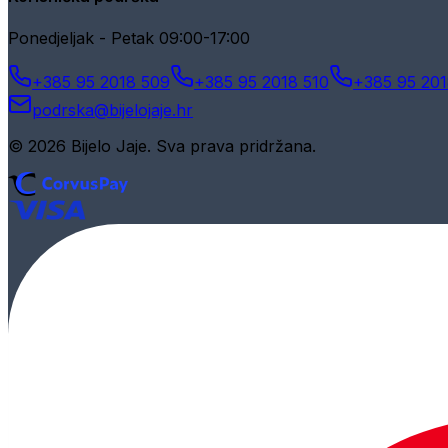
Ponedjeljak - Petak 09:00-17:00
+385 95 2018 509
+385 95 2018 510
+385 95 201
podrska@bijelojaje.hr
© 2026 Bijelo Jaje. Sva prava pridržana.