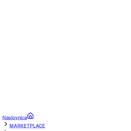
Plovila
Charter
Prikolice za plovila
Brodski rezervni dijelovi
Nautička oprema
Brodski motori
Turizam
Apartmani
Sobe
Kuće za odmor
Aranžmani
Naslovnica
MARKETPLACE