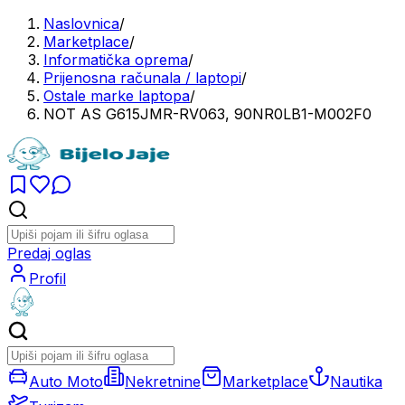
Naslovnica
/
Marketplace
/
Informatička oprema
/
Prijenosna računala / laptopi
/
Ostale marke laptopa
/
NOT AS G615JMR-RV063, 90NR0LB1-M002F0
Predaj oglas
Profil
Auto Moto
Nekretnine
Marketplace
Nautika