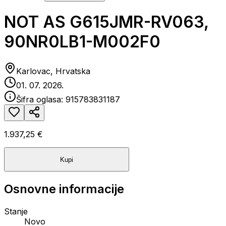
NOT AS G615JMR-RV063,
90NR0LB1-M002F0
Karlovac, Hrvatska
01. 07. 2026.
Šifra oglasa:
915783831187
1.937,25 €
Kupi
Osnovne informacije
Stanje
Novo