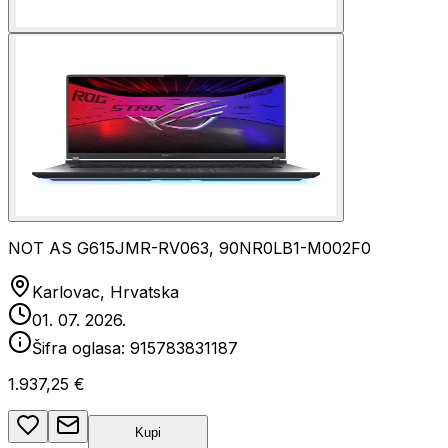
NOT AS G615JMR-RV063, 90NR0LB1-M002F0
Karlovac, Hrvatska
01. 07. 2026.
Šifra oglasa:
915783831187
1.937,25 €
Kupi