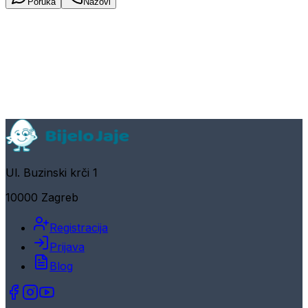
Poruka
Nazovi
Ul. Buzinski krči 1
10000 Zagreb
Registracija
Prijava
Blog