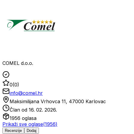
COMEL d.o.o.
0
(
0
)
info@comel.hr
Maksimilijana Vrhovca 11, 47000 Karlovac
Član od
16. 02. 2026.
1956
oglasa
Prikaži sve oglase
(
1956
)
Recenzije
Dodaj