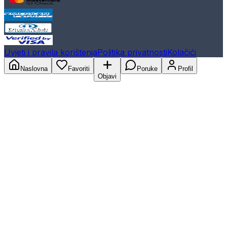
Uvjeti i pravila korištenja
Politika privatnosti
Kolačići
Naslovna
Favoriti
Poruke
Profil
Objavi