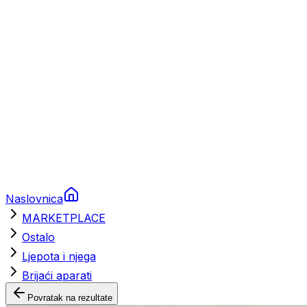
Brodski rezervni dijelovi
Nautička oprema
Brodski motori
Turizam
Apartmani
Sobe
Kuće za odmor
Aranžmani
Naslovnica
MARKETPLACE
Ostalo
Ljepota i njega
Brijaći aparati
Povratak na rezultate