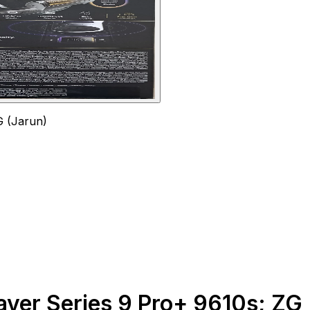
G (Jarun)
aver Series 9 Pro+ 9610s; ZG 