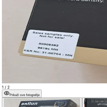
1
/
2
Prikaži sve fotografije