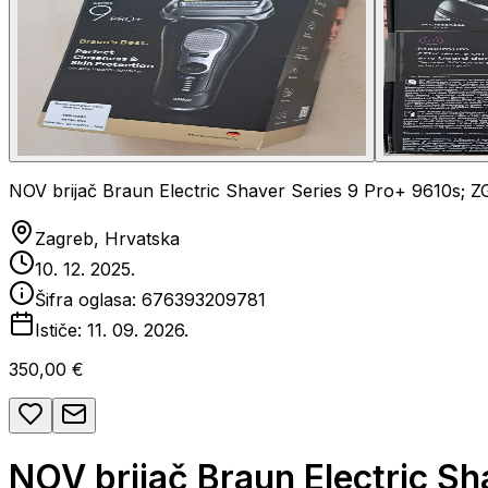
NOV brijač Braun Electric Shaver Series 9 Pro+ 9610s; Z
Zagreb, Hrvatska
10. 12. 2025.
Šifra oglasa:
676393209781
Ističe:
11. 09. 2026.
350,00 €
NOV brijač Braun Electric Sh