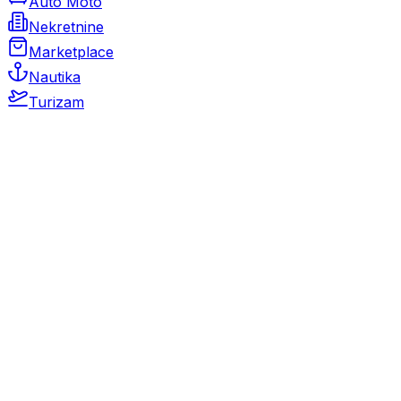
Auto Moto
Nekretnine
Marketplace
Nautika
Turizam
Auto Moto
Rabljeni automobili
Novi automobili
Motocikli / motori
Gospodarska vozila
Rezervni dijelovi i oprema
Kamperi i kamp prikolice
Oldtimeri
Karambolirani automobili