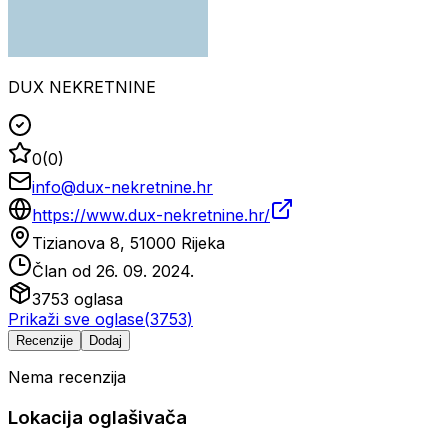
DUX NEKRETNINE
0
(
0
)
info@dux-nekretnine.hr
https://www.dux-nekretnine.hr/
Tizianova 8, 51000 Rijeka
Član od
26. 09. 2024.
3753
oglasa
Prikaži sve oglase
(
3753
)
Recenzije
Dodaj
Nema recenzija
Lokacija oglašivača