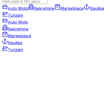
Auto Moto
Nekretnine
Marketplace
Nautika
Turizam
Auto Moto
Nekretnine
Marketplace
Nautika
Turizam
Auto Moto
Rabljeni automobili
Novi automobili
Motocikli / motori
Gospodarska vozila
Rezervni dijelovi i oprema
Kamperi i kamp prikolice