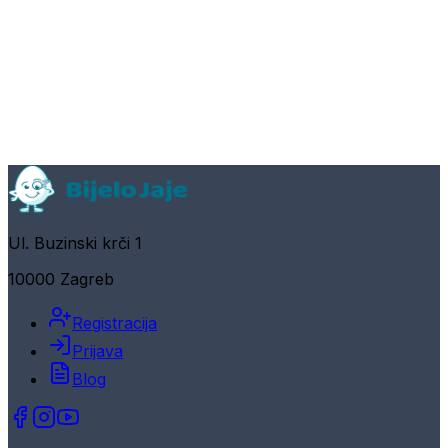
Ul. Buzinski krči 1
10000 Zagreb
Registracija
Prijava
Blog