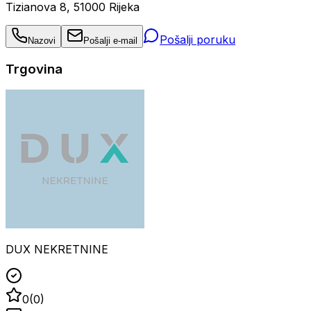
Tizianova 8, 51000 Rijeka
Pošalji poruku
Nazovi
Pošalji e-mail
Trgovina
DUX NEKRETNINE
0
(
0
)