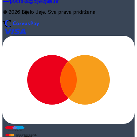
podrska@bijelojaje.hr
© 2026 Bijelo Jaje. Sva prava pridržana.