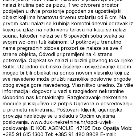
nalazi krušna peć za pizzu, 1 wc otvoreni prostor
podijeljen u dvije prostorije pogodan za ugostiteljski
objekt koji ima hrastovu drvenu stolariju od 8 cm. Na
prvom katu nalazi se kuhinja komotni dnevni boravak iz
kojeg se izlazi na natkrivenu terasu na kojoj se nalazi
sauna, također nalazi se i 6 spavačih soba svaka sa
svojim wc-om i tuš kabinom. U potkrovlju trenutno
nema pregradnih zidova prozori se nalaze sa sve 4
strane objekta, Odvodi pripremljeni na 4 strane
potkrovlja. Objekat se nalazi u blizini glavnog toka rijeke
Sutle. Uz jedno dubinsko čišćenje i osvježavanje bojom
mogao bi biti objekat na ponos novom vlasniku koji uz
sve navedeno može pružiti raznolike poslovne prigode
zbog svega gore navedenog. Vlasništvo uredno. Za više
informacija i dogovor u vezi s razgledom nekretnine
slobodno nas kontaktirajte. Razgledavanje nekretnine
moguće je isključivo uz potpis Ugovora o posredovanju
u prometu nekretnina. Poštovani klijenti, agencijska
provizija naplaćuje se u skladu s Općim uvjetima
poslovanja. www.dux-nekretnine.hr/opci-uvjeti-
poslovanja ID KOD AGENCIJE: 47195 Dux Opatija Mob:
+385 91 615 1300 Tel: +385 91 480 8808 E-mail: