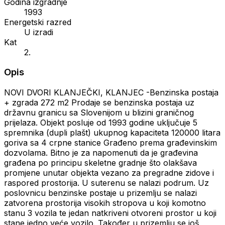
Godina izgradnje
1993
Energetski razred
U izradi
Kat
2.
Opis
NOVI DVORI KLANJEČKI, KLANJEC -Benzinska postaja
+ zgrada 272 m2 Prodaje se benzinska postaja uz
državnu granicu sa Slovenijom u blizini graničnog
prijelaza. Objekt posluje od 1993 godine uključuje 5
spremnika (dupli plašt) ukupnog kapaciteta 120000 litara
goriva sa 4 crpne stanice Građeno prema građevinskim
dozvolama. Bitno je za napomenuti da je građevina
građena po principu skeletne gradnje što olakšava
promjene unutar objekta vezano za pregradne zidove i
raspored prostorija. U suterenu se nalazi podrum. Uz
poslovnicu benzinske postaje u prizemlju se nalazi
zatvorena prostorija visokih stropova u koji komotno
stanu 3 vozila te jedan natkriveni otvoreni prostor u koji
stane jedno veće vozilo. Također u prizemlju se još