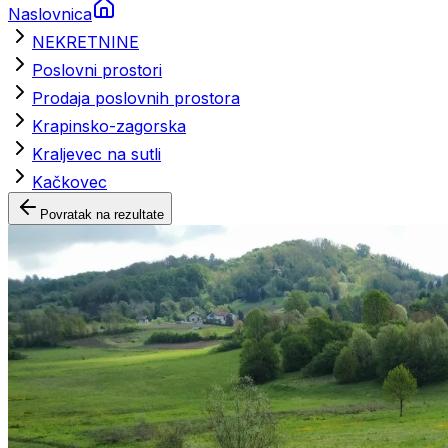
Naslovnica
NEKRETNINE
Poslovni prostori
Prodaja poslovnih prostora
Krapinsko-zagorska
Kraljevec na sutli
Kačkovec
Povratak na rezultate