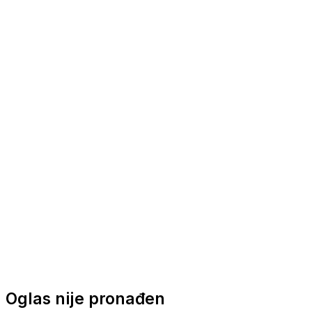
Nautička oprema
Brodski motori
Turizam
Apartmani
Sobe
Kuće za odmor
Aranžmani
Oglas nije pronađen