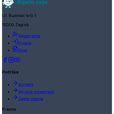
Ul. Buzinski krči 1
10000 Zagreb
Registracija
Prijava
Blog
Podrška
Kontakt
Korisne poveznice
Česta pitanja
Pravno