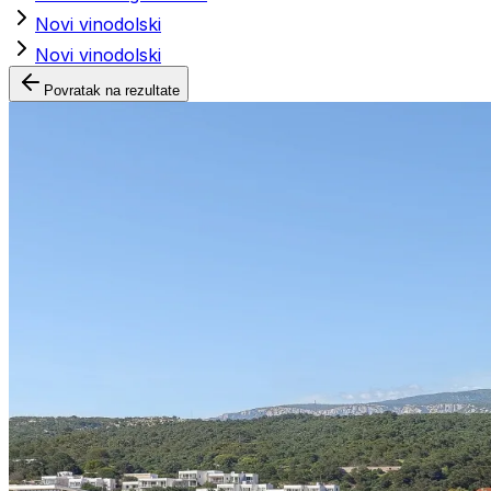
Novi vinodolski
Novi vinodolski
Povratak na rezultate