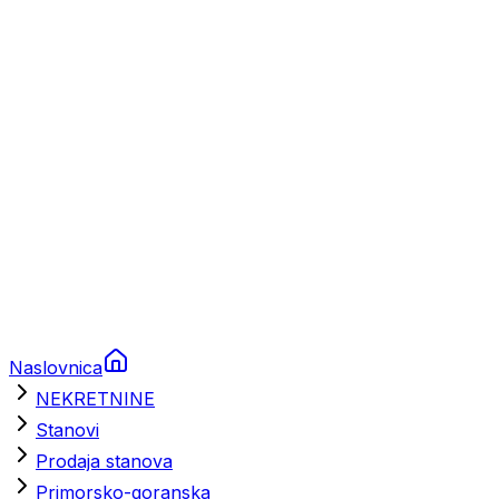
Prikolice za plovila
Brodski rezervni dijelovi
Nautička oprema
Brodski motori
Turizam
Apartmani
Sobe
Kuće za odmor
Aranžmani
Naslovnica
NEKRETNINE
Stanovi
Prodaja stanova
Primorsko-goranska