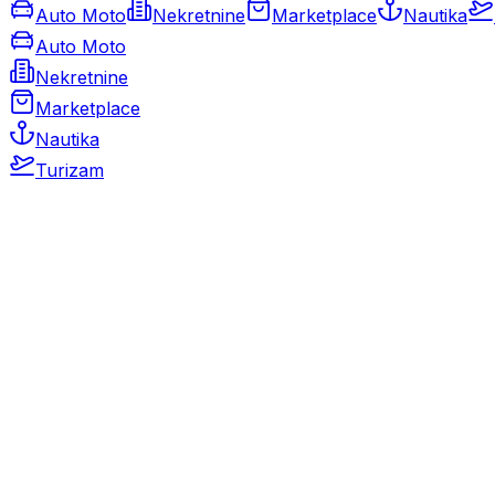
Auto Moto
Nekretnine
Marketplace
Nautika
Auto Moto
Nekretnine
Marketplace
Nautika
Turizam
Auto Moto
Rabljeni automobili
Novi automobili
Motocikli / motori
Gospodarska vozila
Rezervni dijelovi i oprema
Kamperi i kamp prikolice
Oldtimeri