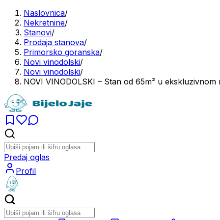
Naslovnica
/
Nekretnine
/
Stanovi
/
Prodaja stanova
/
Primorsko goranska
/
Novi vinodolski
/
Novi vinodolski
/
NOVI VINODOLSKI – Stan od 65m² u ekskluzivnom re
Predaj oglas
Profil