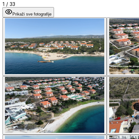
1
/
33
Prikaži sve fotografije