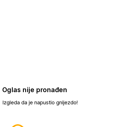
Apartmani
Sobe
Kuće za odmor
Aranžmani
Oglas nije pronađen
Izgleda da je napustio gnijezdo!