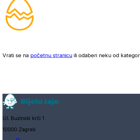
Vrati se na
početnu stranicu
ili odaberi neku od kategori
Ul. Buzinski krči 1
10000 Zagreb