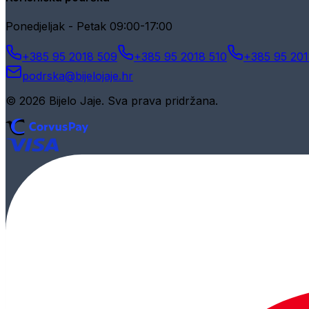
Ponedjeljak - Petak 09:00-17:00
+385 95 2018 509
+385 95 2018 510
+385 95 201
podrska@bijelojaje.hr
© 2026 Bijelo Jaje. Sva prava pridržana.