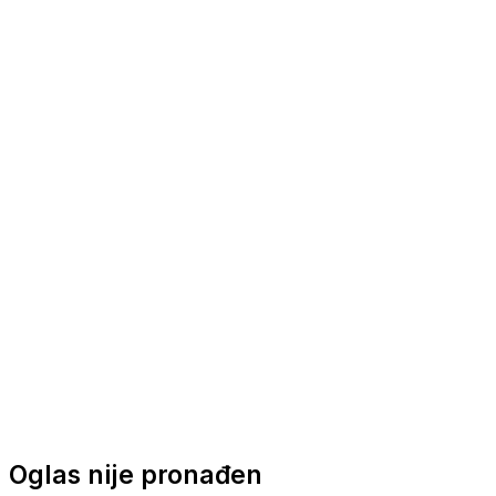
Nautička oprema
Brodski motori
Turizam
Apartmani
Sobe
Kuće za odmor
Aranžmani
Oglas nije pronađen