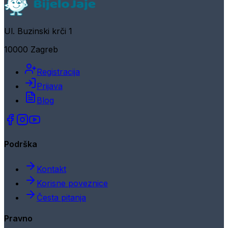
Ul. Buzinski krči 1
10000 Zagreb
Registracija
Prijava
Blog
Podrška
Kontakt
Korisne poveznice
Česta pitanja
Pravno