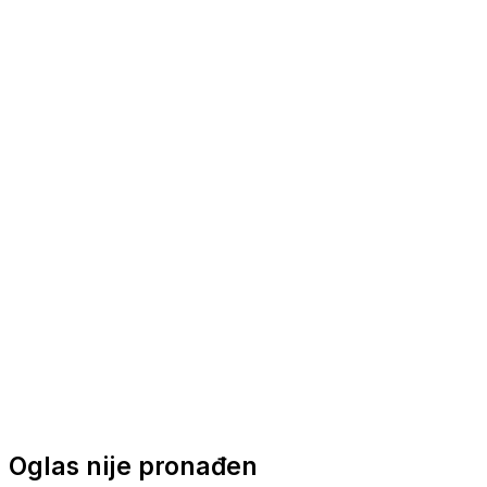
Nautička oprema
Brodski motori
Turizam
Apartmani
Sobe
Kuće za odmor
Aranžmani
Oglas nije pronađen