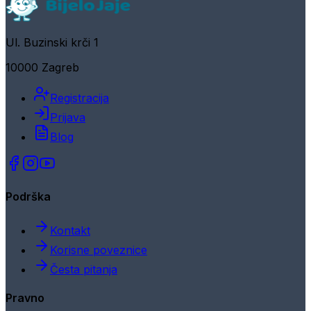
Ul. Buzinski krči 1
10000 Zagreb
Registracija
Prijava
Blog
Podrška
Kontakt
Korisne poveznice
Česta pitanja
Pravno