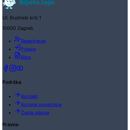
Ul. Buzinski krči 1
10000 Zagreb
Registracija
Prijava
Blog
Podrška
Kontakt
Korisne poveznice
Česta pitanja
Pravno