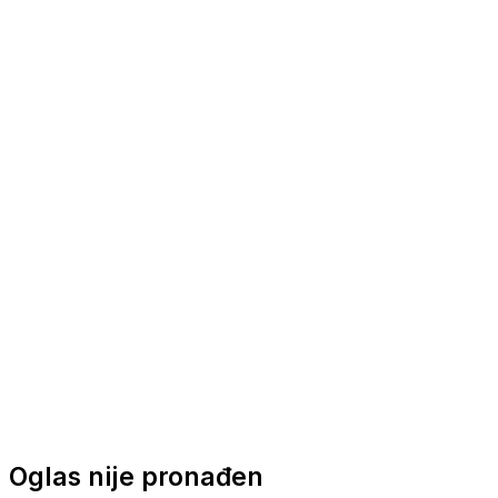
Nautička oprema
Brodski motori
Turizam
Apartmani
Sobe
Kuće za odmor
Aranžmani
Oglas nije pronađen