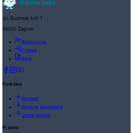
Ul. Buzinski krči 1
10000 Zagreb
Registracija
Prijava
Blog
Podrška
Kontakt
Korisne poveznice
Česta pitanja
Pravno