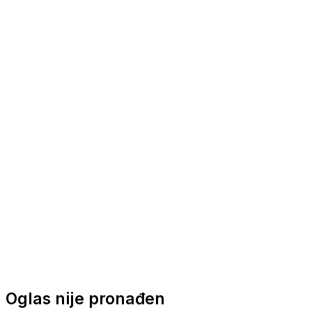
Nautička oprema
Brodski motori
Turizam
Apartmani
Sobe
Kuće za odmor
Aranžmani
Oglas nije pronađen