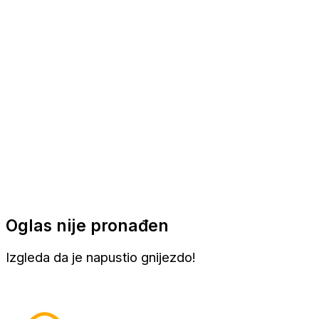
Apartmani
Sobe
Kuće za odmor
Aranžmani
Oglas nije pronađen
Izgleda da je napustio gnijezdo!