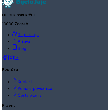
Ul. Buzinski krči 1
10000 Zagreb
Registracija
Prijava
Blog
Podrška
Kontakt
Korisne poveznice
Česta pitanja
Pravno