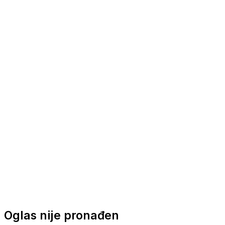
Nautička oprema
Brodski motori
Turizam
Apartmani
Sobe
Kuće za odmor
Aranžmani
Oglas nije pronađen