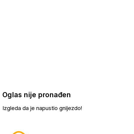
Apartmani
Sobe
Kuće za odmor
Aranžmani
Oglas nije pronađen
Izgleda da je napustio gnijezdo!