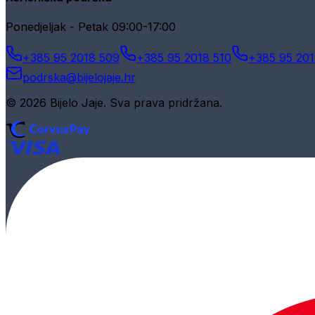
Ponedjeljak - Petak 09:00-17:00
+385 95 2018 509
+385 95 2018 510
+385 95 201
podrska@bijelojaje.hr
© 2026 Bijelo Jaje. Sva prava pridržana.