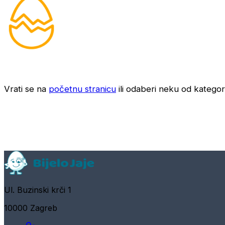
Vrati se na
početnu stranicu
ili odaberi neku od kategori
Ul. Buzinski krči 1
10000 Zagreb