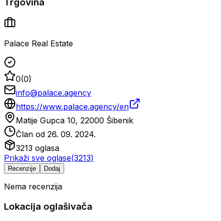
Trgovina
Palace Real Estate
0
(
0
)
info@palace.agency
https://www.palace.agency/en
Matije Gupca 10, 22000 Šibenik
Član od
26. 09. 2024.
3213
oglasa
Prikaži sve oglase
(
3213
)
Recenzije
Dodaj
Nema recenzija
Lokacija oglašivača