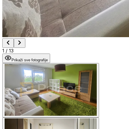
1
/
13
Prikaži sve fotografije