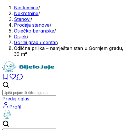
Naslovnica
/
Nekretnine
/
Stanovi
/
Prodaja stanova
/
Osječko baranjska
/
Osijek
/
Gornji grad / centar
/
Odlična prilika – namješten stan u Gornjem gradu,
39 m²
Predaj oglas
Profil