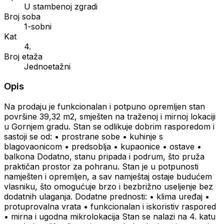
U stambenoj zgradi
Broj soba
1-sobni
Kat
4.
Broj etaža
Jednoetažni
Opis
Na prodaju je funkcionalan i potpuno opremljen stan
površine 39,32 m2, smješten na traženoj i mirnoj lokaciji
u Gornjem gradu. Stan se odlikuje dobrim rasporedom i
sastoji se od: • prostrane sobe • kuhinje s
blagovaonicom • predsoblja • kupaonice • ostave •
balkona Dodatno, stanu pripada i podrum, što pruža
praktičan prostor za pohranu. Stan je u potpunosti
namješten i opremljen, a sav namještaj ostaje budućem
vlasniku, što omogućuje brzo i bezbrižno useljenje bez
dodatnih ulaganja. Dodatne prednosti: • klima uređaj •
protuprovalna vrata • funkcionalan i iskoristiv raspored
• mirna i ugodna mikrolokacija Stan se nalazi na 4. katu