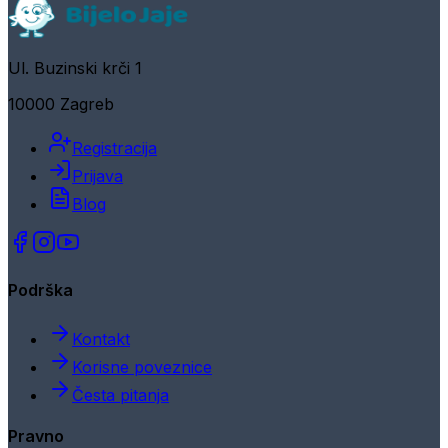
Ul. Buzinski krči 1
10000 Zagreb
Registracija
Prijava
Blog
Podrška
Kontakt
Korisne poveznice
Česta pitanja
Pravno