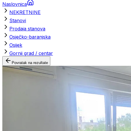
Naslovnica
NEKRETNINE
Stanovi
Prodaja stanova
Osječko-baranjska
Osijek
Gornji grad / centar
Povratak na rezultate