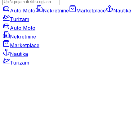
Auto Moto
Nekretnine
Marketplace
Nautika
Turizam
Auto Moto
Nekretnine
Marketplace
Nautika
Turizam
Auto Moto
Rabljeni automobili
Novi automobili
Motocikli / motori
Gospodarska vozila
Rezervni dijelovi i oprema
Kamperi i kamp prikolice