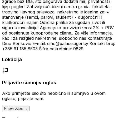
zgrade bez lifta, što osigurava dodatni mir, privatnost i
lijep pogled. Zahvaljujući blizini centra grada, fakulteta,
trgovina i javnog prijevoza, nekretnina je idealna za: •
stanovanje (samci, parovi, studenti) • dugoročni ili
kratkoročni najam Odlična prilika za ugodan život ili
sigurnu investiciju! Agencijska provizija iznosi 2% + PDV
od postignute kupoprodajne cijene.. Za više informacija,
kao i za razgled nekretnine, slobodno nas kontaktirajte
Dino Benković E-mail: dino@palace.agency Kontakt broj:
+385 91 185 8503 Šifra nekretnine: 9829
Lokacija
Prijavite sumnjiv oglas
Ako primijetite bilo što neobično ili sumnjivo u ovom
oglasu, prijavite nam.
Prijavi oglas →