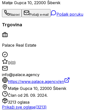
Matije Gupca 10, 22000 Šibenik
Pošalji poruku
Nazovi
Pošalji e-mail
Trgovina
Palace Real Estate
0
(
0
)
info@palace.agency
https://www.palace.agency/en
Matije Gupca 10, 22000 Šibenik
Član od
26. 09. 2024.
3213
oglasa
Prikaži sve oglase
(
3213
)