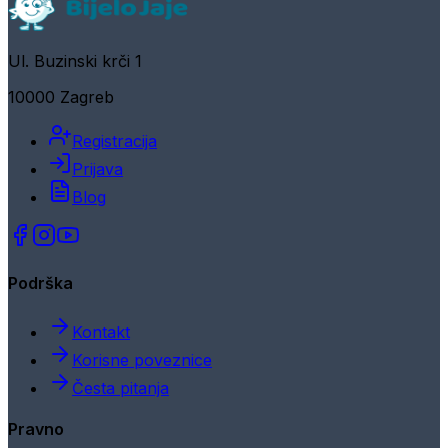
Ul. Buzinski krči 1
10000 Zagreb
Registracija
Prijava
Blog
Podrška
Kontakt
Korisne poveznice
Česta pitanja
Pravno