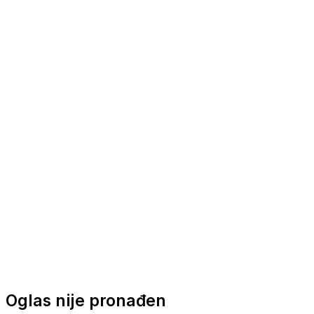
Nautička oprema
Brodski motori
Turizam
Apartmani
Sobe
Kuće za odmor
Aranžmani
Oglas nije pronađen