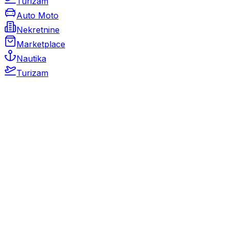
Turizam
Auto Moto
Nekretnine
Marketplace
Nautika
Turizam
Auto Moto
Rabljeni automobili
Novi automobili
Motocikli / motori
Gospodarska vozila
Rezervni dijelovi i oprema
Kamperi i kamp prikolice
Oldtimeri
Karambolirani automobili