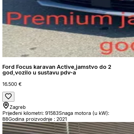
Ford Focus karavan Active,jamstvo do 2
god,vozilo u sustavu pdv-a
16.500 €
Zagreb
Prijeđeni kilometri: 91583
Snaga motora (u kW):
88
Godina proizvodnje : 2021