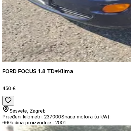
FORD FOCUS 1.8 TD*Klima
450 €
Sesvete, Zagreb
Prijeđeni kilometri: 237000
Snaga motora (u kW):
66
Godina proizvodnje : 2001