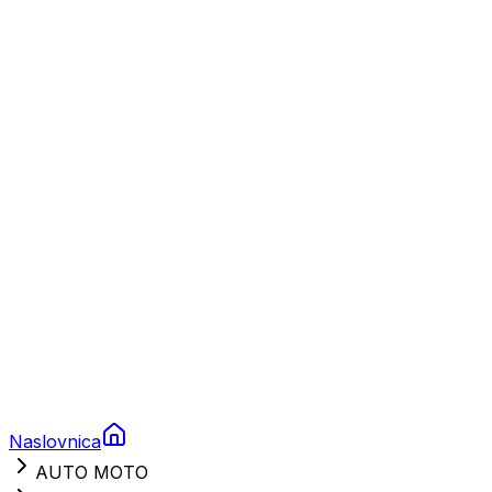
Plovila
Charter
Prikolice za plovila
Brodski rezervni dijelovi
Nautička oprema
Brodski motori
Turizam
Apartmani
Sobe
Kuće za odmor
Aranžmani
Naslovnica
AUTO MOTO