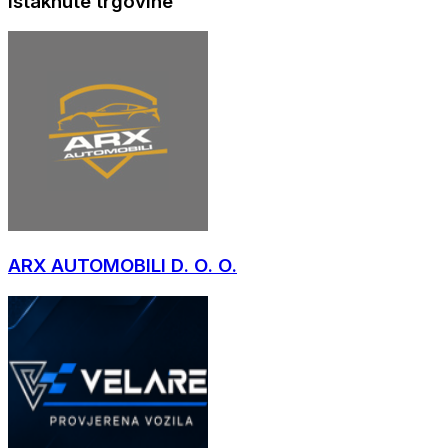
Istaknute trgovine
ARX AUTOMOBILI D. O. O.