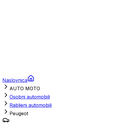
Nautička oprema
Brodski motori
Turizam
Apartmani
Sobe
Kuće za odmor
Aranžmani
Naslovnica
AUTO MOTO
Osobni automobili
Rabljeni automobili
Peugeot