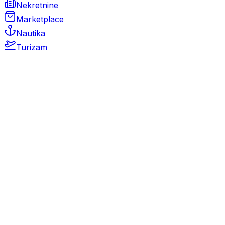
Nekretnine
Marketplace
Nautika
Turizam
Auto Moto
Rabljeni automobili
Novi automobili
Motocikli / motori
Gospodarska vozila
Rezervni dijelovi i oprema
Kamperi i kamp prikolice
Oldtimeri
Karambolirani automobili