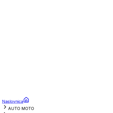
Plovila
Charter
Prikolice za plovila
Brodski rezervni dijelovi
Nautička oprema
Brodski motori
Turizam
Apartmani
Sobe
Kuće za odmor
Aranžmani
Naslovnica
AUTO MOTO