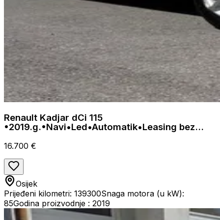
Renault Kadjar dCi 115
•2019.g.•Navi•Led•Automatik•Leasing bez
učešća•
16.700 €
Osijek
Prijeđeni kilometri: 139300
Snaga motora (u kW):
85
Godina proizvodnje : 2019