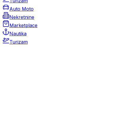
Turizam
Auto Moto
Nekretnine
Marketplace
Nautika
Turizam
Auto Moto
Rabljeni automobili
Novi automobili
Motocikli / motori
Gospodarska vozila
Rezervni dijelovi i oprema
Kamperi i kamp prikolice
Oldtimeri
Karambolirani automobili